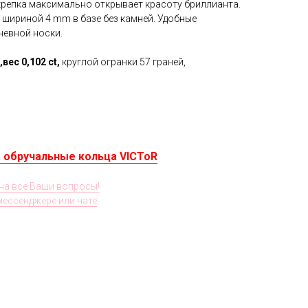
акрепка максимально открывает красоту бриллианта.
шириной 4 mm в базе без камней. Удобные
невной носки.
т,вес
0,102
ct,
круглой огранки 57 граней,
 обручальные кольца VICToR
на все Ваши вопросы!
 мессенджере или чате