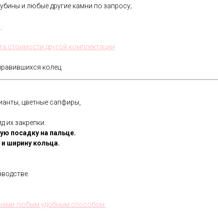
убины и любые другие камни по запросу;
.
та стоимости другой комплектации
нравившихся колец
ианты, цветные сапфиры,
д их закрепки.
ую посадку на пальце.
и ширину кольца.
водстве.
с нами любым удобным способом
В течении всего срока службы