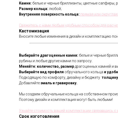
Камни:
белые и черные бриллианты, цветные сапфиры, р
Размер кольца:
любой;
Внутренняя поверхность кольца:
прямая или округлая
Свяжитесь с нами любым удобным способом для расче
Кастомизация
Вносите любые изменения в дизайн и комплектацию по
Выбирайте драгоценные камни:
белые и черные брилл
рубины и любые другие камни по запросу.
Меняйте: количество, размер
драгоценных камней и ви
Выбирайте вид профиля
обручального кольца
и удобн
Подходящую по комфорту, дизайну и бюджету
толщину 
Добавляйте
эмаль и гравировку.
Мы создаем обручальные кольца на собственном произ
Поэтому дизайн и комплектация могут быть любыми!
Узнайте стоимость вашей комплектации связавшись 
Срок изготовления