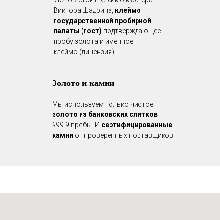
VICToR стоит: клеймо мастера
Виктора Шадрина,
клеймо
государственной пробирной
палаты (гост)
подтверждающее
пробу золота и именное
клеймо (лицензия).
Золото и камни
Мы используем только чистое
золото из банковских слитков
999.9 пробы. И
сертифицированные
камни
от проверенных поставщиков.