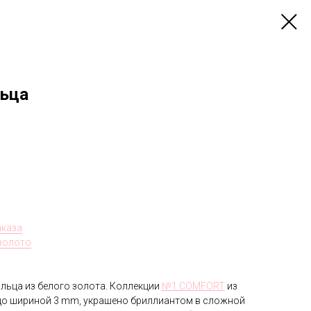
льца
аказа
 золото
льца из белого золота. Коллекции
№1 COMFORT
из
цо шириной 3 mm, украшено бриллиантом в сложной