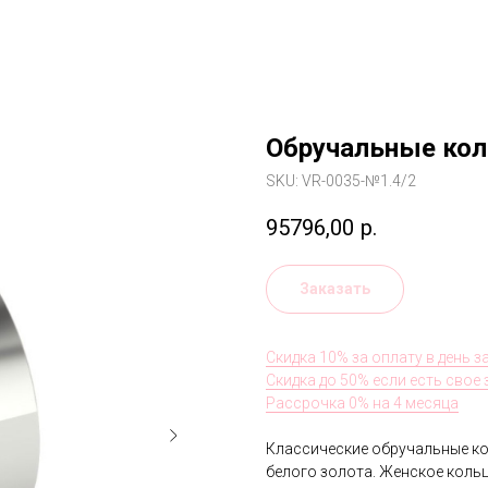
Обручальные ко
SKU:
VR-0035-№1.4/2
95796,00
р.
Заказать
Скидка 10% за оплату в день з
Скидка до 50% если есть свое
Рассрочка 0% на 4 месяца
Классические обручальные ко
белого золота. Женское коль