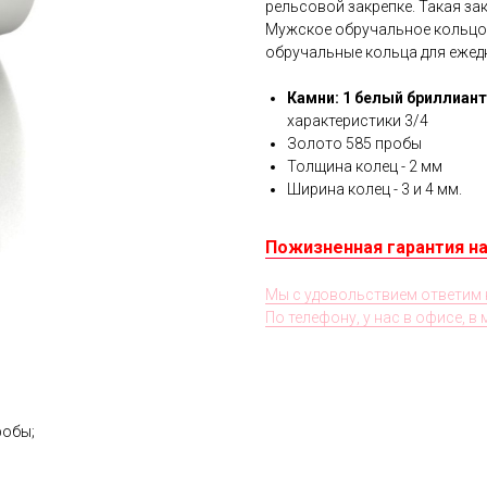
рельсовой закрепке. Такая з
Мужское обручальное кольцо 
обручальные кольца для ежед
Камни: 1 белый бриллиан
характеристики 3/4
Золото 585 пробы
Толщина колец - 2 мм
Ширина колец -
3 и 4 мм.
Пожизненная гарантия на
Мы с удовольствием ответим 
По телефону, у нас в офисе, в
робы;