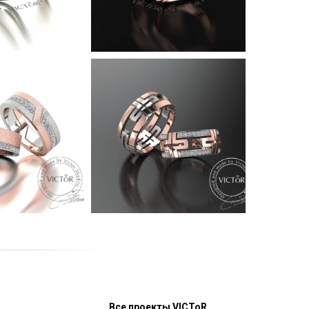
Все проекты VICToR