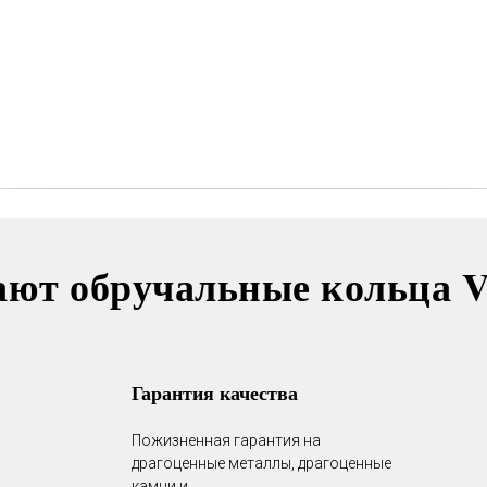
обручальных колец, мы будем
полировать и чистить их - бесплатно.
Проверка закрепки камней,
чистка, полировка, изменение
размера, восстановление
покрытия и другие услуги.
Все это всегда доступно для
Вас в VICToR.
ают обручальные кольца 
Гарантия качества
Пожизненная гарантия на
драгоценные металлы, драгоценные
камни и