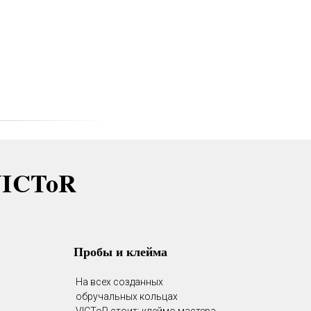
VICToR
Пробы и клейма
На всех созданных
обручальных кольцах