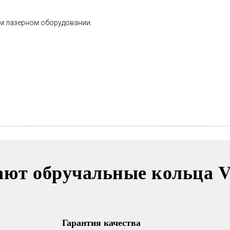
ом лазерном оборудовании.
В течении всего срока службы
обручальных колец, мы будем
полировать и чистить их - бесплатно.
Проверка закрепки камней,
чистка, полировка, изменение
размера, восстановление
покрытия и другие услуги.
Все это всегда доступно для
Вас в VICToR.
ают обручальные кольца 
Гарантия качества