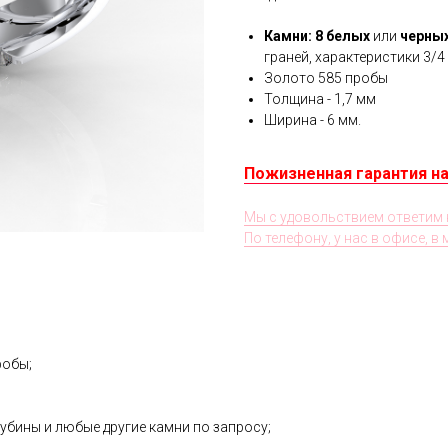
Камни: 8 белых
или
черных
граней, характеристики 3/4
Золото 585 пробы
Толщина - 1,7 мм
Ширина - 6 мм.
Пожизненная гарантия на
Мы с удовольствием ответим 
По телефону, у нас в офисе, в
робы;
убины и любые другие камни по запросу;