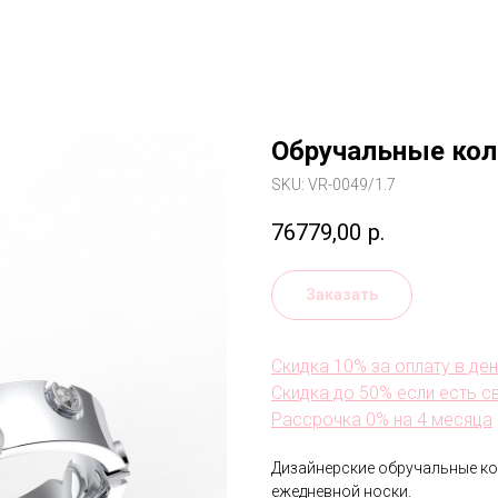
Обручальные ко
SKU:
VR-0049/1.7
76779,00
р.
Заказать
Скидка 10% за оплату в де
Скидка до 50% если есть с
Рассрочка 0% на 4 месяца
Дизайнерские обручальные ко
ежедневной носки.