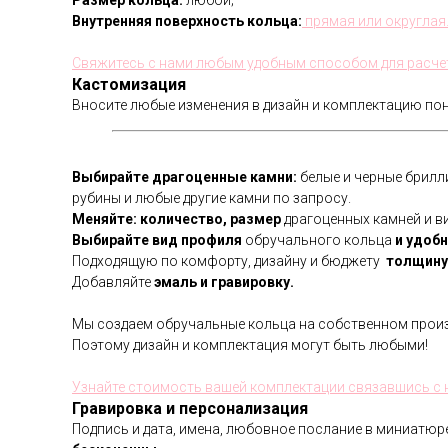
Размер кольца:
любой;
Внутренняя поверхность кольца:
прямая или округлая
Свяжитесь с нами любым удобным способом для расче
Кастомизация
Вносите любые изменения в дизайн и комплектацию по
Выбирайте драгоценные камни:
белые и черные брилл
рубины и любые другие камни по запросу.
Меняйте: количество, размер
драгоценных камней и ви
Выбирайте вид профиля
обручального кольца
и удобн
Подходящую по комфорту, дизайну и бюджету
толщину 
Добавляйте
эмаль и гравировку.
Мы создаем обручальные кольца на собственном произ
Поэтому дизайн и комплектация могут быть любыми!
Узнайте стоимость вашей комплектации связавшись 
Гравировка и персонализация
Подпись и дата, имена, любовное послание в миниатю