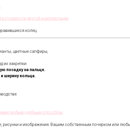
.
та стоимости другой комплектации
нравившихся колец
ианты, цветные сапфиры,
д их закрепки.
ую посадку на пальце.
и ширину кольца.
водстве.
с нами любым удобным способом
ре, рисунки и изображения. Вашим собственным почерком или лю