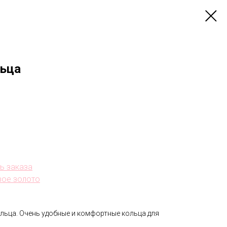
льца
нь заказа
вое золото
льца. Очень удобные и комфортные кольца для