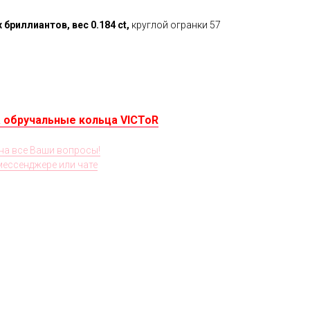
 бриллиантов,
вес 0.184 ct,
круглой огранки 57
 обручальные кольца VICToR
на все Ваши вопросы!
 мессенджере или чате