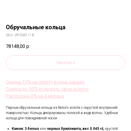
Обручальные кольца
SKU:
VR-0061/1.8
78148,00
р.
Заказать
Скидка 10% за оплату в день заказа
Скидка до 50% если есть свое золото
Рассрочка 0% на 4 месяца
Парные обручальные кольца из белого золота с округлой внутренней
поверхностью. Кольца декорированы полосой в виде волны. Удобные
кольца для повседневной носки.
Камни: 3 белых
или
черных бриллианта, вес 0.045 ct,
круглой