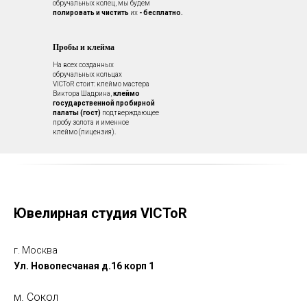
обручальных колец, мы будем
полировать и чистить
их
- бесплатно.
Пробы и клейма
На всех созданных
обручальных кольцах
VICToR стоит: клеймо мастера
Виктора Шадрина,
клеймо
государственной пробирной
палаты (гост)
подтверждающее
пробу золота и именное
клеймо (лицензия).
Ювелирная студия VICToR
г. Москва
Ул. Новопесчаная д.16 корп 1
м. Сокол