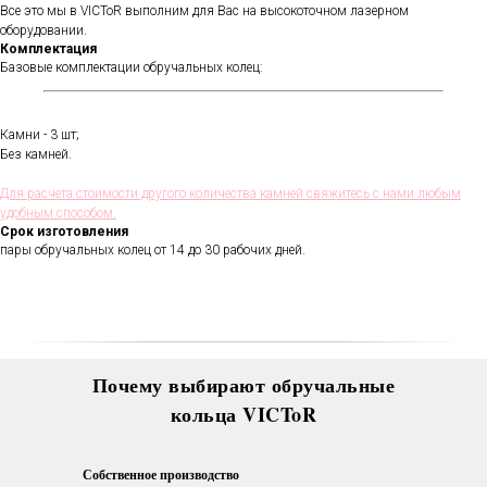
Все это мы в VICToR выполним для Вас на высокоточном лазерном
оборудовании.
Комплектация
Базовые комплектации обручальных колец:
Камни - 3 шт;
В течении всего срока службы
Без камней.
обручальных колец, мы будем
полировать и чистить их - бесплатно.
Для расчета стоимости другого количества камней свяжитесь с нами любым
Проверка закрепки камней,
чистка, полировка, изменение
удобным способом.
размера, восстановление
Срок изготовления
покрытия и другие услуги.
пары обручальных колец от 14 до 30 рабочих дней.
Все это всегда доступно для
Вас в VICToR.
Почему выбирают обручальные
кольца VICToR
Собственное производство