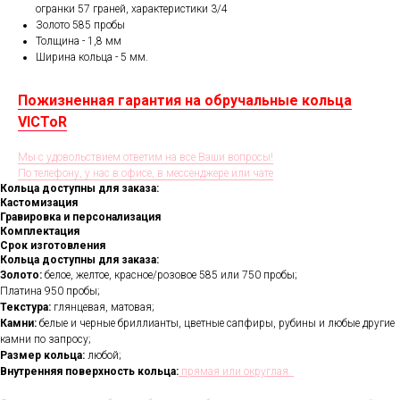
огранки 57 граней, характеристики 3/4
Золото 585 пробы
Толщина - 1,8 мм
Ширина кольца - 5 мм.
Пожизненная гарантия на обручальные кольца
VICToR
Мы с удовольствием ответим на все Ваши вопросы!
По телефону, у нас в офисе, в мессенджере или чате
Кольца доступны для заказа:
Кастомизация
Гравировка и персонализация
Комплектация
Срок изготовления
Кольца доступны для заказа:
Золото:
белое, желтое, красное/розовое 585 или 750 пробы;
Платина 950 пробы;
Текстура:
глянцевая, матовая;
Камни:
белые и черные бриллианты, цветные сапфиры, рубины и любые другие
камни по запросу;
Размер кольца:
любой;
Внутренняя поверхность кольца:
прямая или округлая.