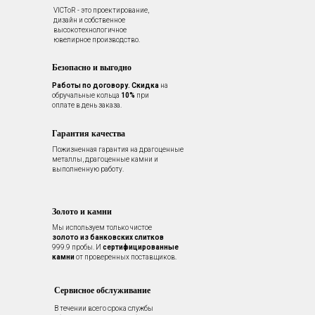
VICToR - это проектирование,
дизайн и собственное
высокотехнологичное
ювелирное производство.
Безопасно и выгодно
Работы по договору.
Скидка
на
обручальные кольца
10%
при
оплате в день заказа.
Гарантия качества
Пожизненная гарантия на драгоценные
металлы, драгоценные камни и
выполненную работу.
Золото и камни
Мы используем только чистое
золото из банковских слитков
999.9 пробы. И
сертифицированные
камни
от проверенных поставщиков.
Сервисное обслуживание
В течении всего срока службы