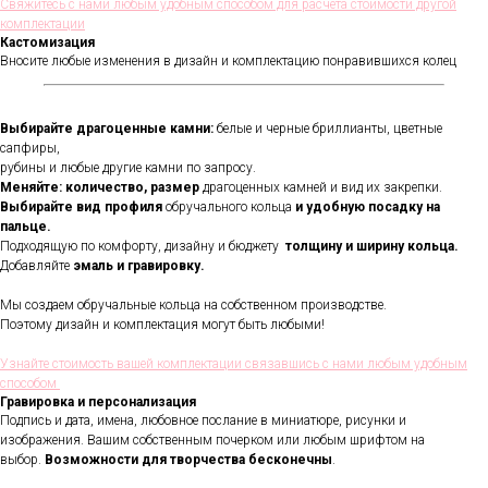
Свяжитесь с нами любым удобным способом для расчета стоимости другой
комплектации
Кастомизация
Вносите любые изменения в дизайн и комплектацию понравившихся колец
Выбирайте драгоценные камни:
белые и черные бриллианты, цветные
сапфиры,
рубины и любые другие камни по запросу.
Меняйте: количество, размер
драгоценных камней и вид их закрепки.
Выбирайте вид профиля
обручального кольца
и удобную посадку на
пальце.
Подходящую по комфорту, дизайну и бюджету
толщину и ширину кольца.
Добавляйте
эмаль и гравировку.
Мы создаем обручальные кольца на собственном производстве.
Поэтому дизайн и комплектация могут быть любыми!
Узнайте стоимость вашей комплектации связавшись с нами любым удобным
способом
Гравировка и персонализация
Подпись и дата, имена, любовное послание в миниатюре, рисунки и
изображения. Вашим собственным почерком или любым шрифтом на
выбор.
Возможности для творчества бесконечны
.