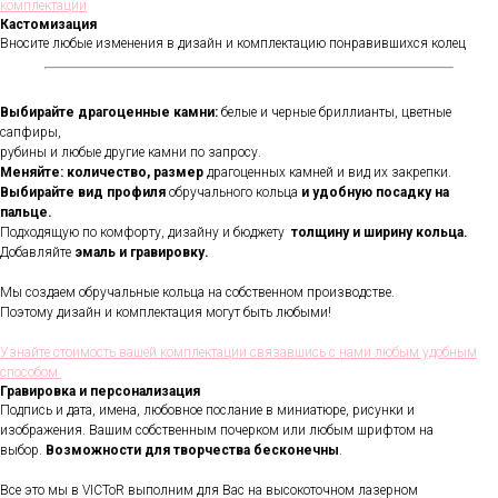
комплектации
Кастомизация
Вносите любые изменения в дизайн и комплектацию понравившихся колец
Выбирайте драгоценные камни:
белые и черные бриллианты, цветные
сапфиры,
рубины и любые другие камни по запросу.
Меняйте: количество, размер
драгоценных камней и вид их закрепки.
Выбирайте вид профиля
обручального кольца
и удобную посадку на
пальце.
Подходящую по комфорту, дизайну и бюджету
толщину и ширину кольца.
Добавляйте
эмаль и гравировку.
Мы создаем обручальные кольца на собственном производстве.
Поэтому дизайн и комплектация могут быть любыми!
Узнайте стоимость вашей комплектации связавшись с нами любым удобным
способом
Гравировка и персонализация
Подпись и дата, имена, любовное послание в миниатюре, рисунки и
изображения. Вашим собственным почерком или любым шрифтом на
выбор.
Возможности для творчества бесконечны
.
Все это мы в VICToR выполним для Вас на высокоточном лазерном