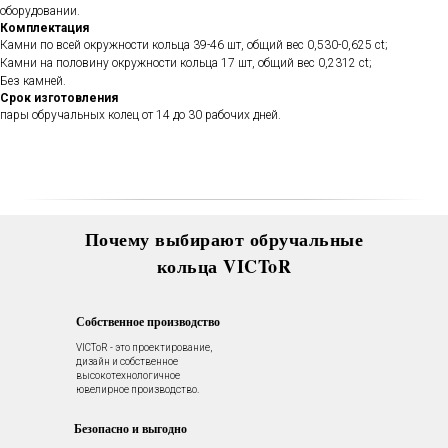
оборудовании.
В течении всего срока службы
Комплектация
обручальных колец, мы будем
Камни по всей окружности кольца 39-46 шт,
общий вес 0,530-0,625 ct;
полировать и чистить их - бесплатно.
Камни на половину окружности кольца 17 шт,
общий вес 0,2312 ct;
Проверка закрепки камней,
чистка, полировка, изменение
Без камней.
размера, восстановление
Срок изготовления
покрытия и другие услуги.
пары обручальных колец от 14 до 30 рабочих дней.
Все это всегда доступно для
Вас в VICToR.
Почему выбирают обручальные
кольца VICToR
Собственное производство
VICToR - это проектирование,
дизайн и собственное
высокотехнологичное
ювелирное производство.
Безопасно и выгодно