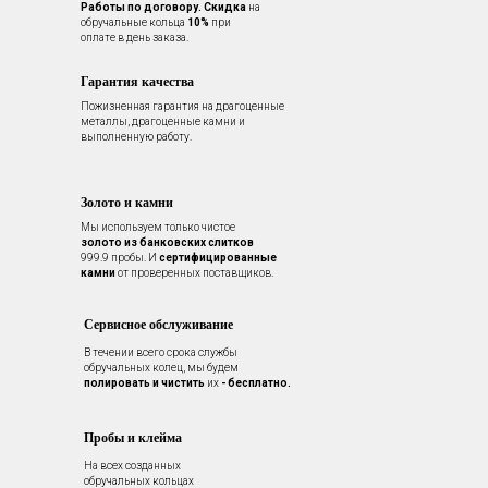
Работы по договору.
Скидка
на
обручальные кольца
10%
при
оплате в день заказа.
Гарантия качества
Пожизненная гарантия на драгоценные
металлы, драгоценные камни и
выполненную работу.
Золото и камни
Мы используем только чистое
золото из банковских слитков
999.9 пробы. И
сертифицированные
камни
от проверенных поставщиков.
Сервисное обслуживание
В течении всего срока службы
обручальных колец, мы будем
полировать и чистить
их
- бесплатно.
Пробы и клейма
На всех созданных
обручальных кольцах