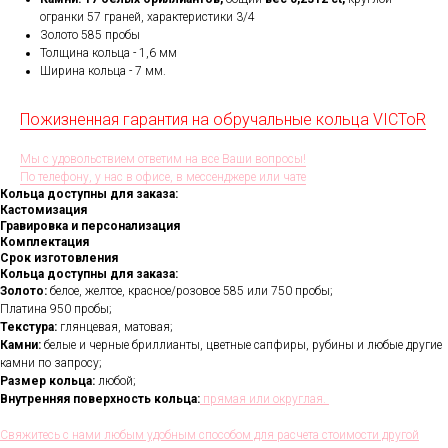
огранки 57 граней, характеристики 3/4
Золото 585 пробы
Толщина кольца - 1,6 мм
Ширина кольца -
7 мм.
Пожизненная гарантия на обручальные кольца VICToR
Мы с удовольствием ответим на все Ваши вопросы!
По телефону, у нас в офисе, в мессенджере или чате
Кольца доступны для заказа:
Кастомизация
Гравировка и персонализация
Комплектация
Срок изготовления
Кольца доступны для заказа:
Золото:
белое, желтое, красное/розовое 585 или 750 пробы;
Платина 950 пробы;
Текстура:
глянцевая, матовая;
Камни:
белые и черные бриллианты, цветные сапфиры, рубины и любые другие
камни по запросу;
Размер кольца:
любой;
Внутренняя поверхность кольца:
прямая или округлая.
Свяжитесь с нами любым удобным способом для расчета стоимости другой