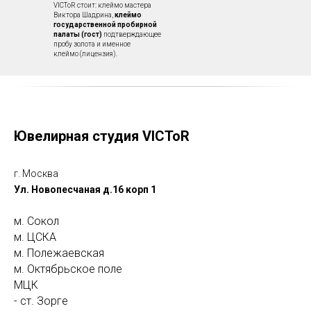
VICToR стоит: клеймо мастера
Виктора Шадрина,
клеймо
государственной пробирной
палаты (гост)
подтверждающее
пробу золота и именное
клеймо (лицензия).
Ювелирная студия VICToR
г. Москва
Ул. Новопесчаная д.16 корп 1
м. Сокол
м. ЦСКА
м. Полежаевская
м. Октябрьское поле
МЦК
- ст. Зорге