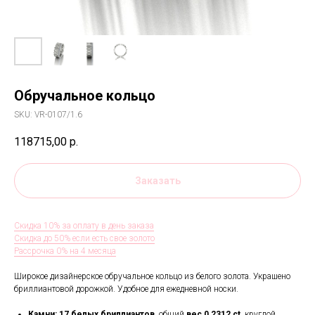
Обручальное кольцо
SKU:
VR-0107/1.6
118715,00
р.
Заказать
Скидка 10% за оплату в день заказа
Скидка до 50% если есть свое золото
Рассрочка 0% на 4 месяца
Широкое дизайнерское обручальное кольцо из белого золота. Украшено
бриллиантовой дорожкой. Удобное для ежедневной носки.
Камни: 17
белых бриллиантов,
общий
вес
0,2312
ct,
круглой