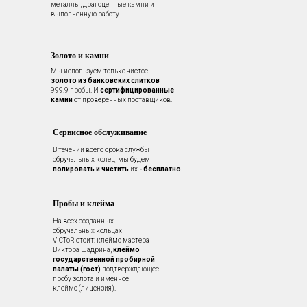
металлы, драгоценные камни и
выполненную работу.
Золото и камни
Мы используем только чистое
золото из банковских слитков
999.9 пробы. И
сертифицированные
камни
от проверенных поставщиков.
Сервисное обслуживание
В течении всего срока службы
обручальных колец, мы будем
полировать и чистить
их
- бесплатно.
Пробы и клейма
На всех созданных
обручальных кольцах
VICToR стоит: клеймо мастера
Виктора Шадрина,
клеймо
государственной пробирной
палаты (гост)
подтверждающее
пробу золота и именное
клеймо (лицензия).