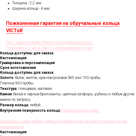
Толщина - 2,2 мм
Ширина кольца - 6 мм.
Пожизненная гарантия на обручальные кольца
VICToR
Мы с удовольствием ответим на все Ваши вопросы!
По телефону, у нас в офисе, в мессенджере или чате
Кольца доступны для заказа:
Кастомизация
Гравировка и персонализация
Срок изготовления
Кольца доступны для заказа:
Золото:
белое, желтое, красное/розовое 585 или 750 пробы;
Платина 950 пробы;
Текстура:
глянцевая, матовая;
Камни:
белые и черные бриллианты, цветные сапфиры, рубины и любые другие
камни по запросу;
Размер кольца:
любой;
Внутренняя поверхность кольца:
прямая или округлая.
Свяжитесь с нами любым удобным способом для расчета стоимости другой
комплектации
Кастомизация