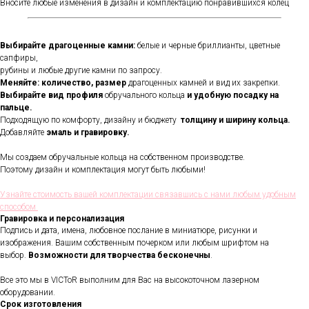
Вносите любые изменения в дизайн и комплектацию понравившихся колец
Выбирайте драгоценные камни:
белые и черные бриллианты, цветные
сапфиры,
рубины и любые другие камни по запросу.
Меняйте: количество, размер
драгоценных камней и вид их закрепки.
Выбирайте вид профиля
обручального кольца
и удобную посадку на
пальце.
Подходящую по комфорту, дизайну и бюджету
толщину и ширину кольца.
Добавляйте
эмаль и гравировку.
Мы создаем обручальные кольца на собственном производстве.
Поэтому дизайн и комплектация могут быть любыми!
Узнайте стоимость вашей комплектации связавшись с нами любым удобным
способом
Гравировка и персонализация
Подпись и дата, имена, любовное послание в миниатюре, рисунки и
изображения. Вашим собственным почерком или любым шрифтом на
В течении всего срока службы
выбор.
Возможности для творчества бесконечны
.
обручальных колец, мы будем
полировать и чистить их - бесплатно.
Все это мы в VICToR выполним для Вас на высокоточном лазерном
Проверка закрепки камней,
чистка, полировка, изменение
оборудовании.
размера, восстановление
Срок изготовления