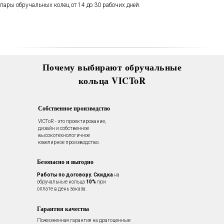
покрытия и другие услуги.
пары обручальных колец от 14 до 30 рабочих дней.
Все это всегда доступно для
Вас в VICToR.
Почему выбирают обручальные
кольца VICToR
Собственное производство
VICToR - это проектирование,
дизайн и собственное
высокотехнологичное
ювелирное производство.
Безопасно и выгодно
Работы по договору.
Скидка
на
обручальные кольца
10%
при
оплате в день заказа.
Гарантия качества
Пожизненная гарантия на драгоценные