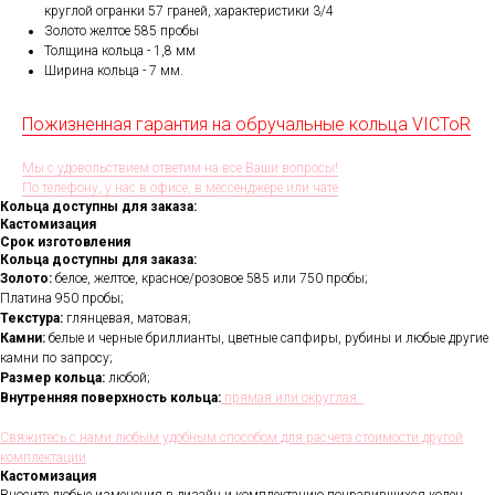
круглой огранки 57 граней, характеристики 3/4
Золото желтое 585 пробы
Толщина кольца - 1,8 мм
Ширина кольца -
7 мм.
Пожизненная гарантия на обручальные кольца VICToR
Мы с удовольствием ответим на все Ваши вопросы!
По телефону, у нас в офисе, в мессенджере или чате
Кольца доступны для заказа:
Кастомизация
Срок изготовления
Кольца доступны для заказа:
Золото:
белое, желтое, красное/розовое 585 или 750 пробы;
Платина 950 пробы;
Текстура:
глянцевая, матовая;
Камни:
белые и черные бриллианты, цветные сапфиры, рубины и любые другие
камни по запросу;
Размер кольца:
любой;
Внутренняя поверхность кольца:
прямая или округлая.
Свяжитесь с нами любым удобным способом для расчета стоимости другой
комплектации
Кастомизация