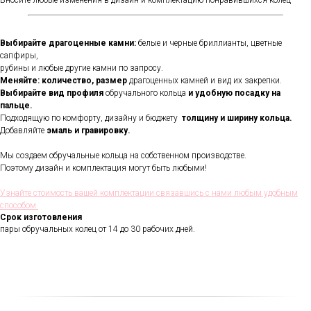
Вносите любые изменения в дизайн и комплектацию понравившихся колец
Выбирайте драгоценные камни:
белые и черные бриллианты, цветные
сапфиры,
рубины и любые другие камни по запросу.
Меняйте: количество, размер
драгоценных камней и вид их закрепки.
Выбирайте вид профиля
обручального кольца
и удобную посадку на
пальце.
Подходящую по комфорту, дизайну и бюджету
толщину и ширину кольца.
Добавляйте
эмаль и гравировку.
Мы создаем обручальные кольца на собственном производстве.
Поэтому дизайн и комплектация могут быть любыми!
В течении всего срока службы
обручальных колец, мы будем
Узнайте стоимость вашей комплектации связавшись с нами любым удобным
полировать и чистить их - бесплатно.
способом
Проверка закрепки камней,
Срок изготовления
чистка, полировка, изменение
пары обручальных колец от 14 до 30 рабочих дней.
размера, восстановление
покрытия и другие услуги.
Все это всегда доступно для
Вас в VICToR.