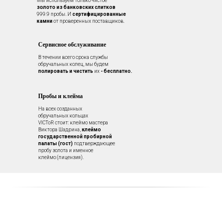
Мы используем только чистое
золото из банковских слитков
999.9 пробы. И
сертифицированные
камни
от проверенных поставщиков.
Сервисное обслуживание
В течении всего срока службы
обручальных колец, мы будем
полировать и чистить
их
- бесплатно.
Пробы и клейма
На всех созданных
обручальных кольцах
VICToR стоит: клеймо мастера
Виктора Шадрина,
клеймо
государственной пробирной
палаты (гост)
подтверждающее
пробу золота и именное
клеймо (лицензия).