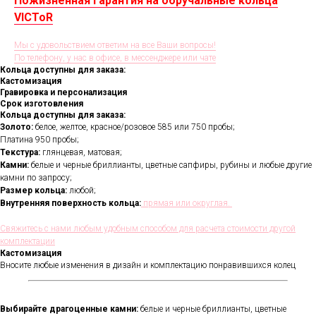
Пожизненная гарантия на обручальные кольца
VICToR
Мы с удовольствием ответим на все Ваши вопросы!
По телефону, у нас в офисе, в мессенджере или чате
Кольца доступны для заказа:
Кастомизация
Гравировка и персонализация
Срок изготовления
Кольца доступны для заказа:
Золото:
белое, желтое, красное/розовое 585 или 750 пробы;
Платина 950 пробы;
Текстура:
глянцевая, матовая;
Камни:
белые и черные бриллианты, цветные сапфиры, рубины и любые другие
камни по запросу;
Размер кольца:
любой;
Внутренняя поверхность кольца:
прямая или округлая.
Свяжитесь с нами любым удобным способом для расчета стоимости другой
комплектации
Кастомизация
Вносите любые изменения в дизайн и комплектацию понравившихся колец
Выбирайте драгоценные камни:
белые и черные бриллианты, цветные