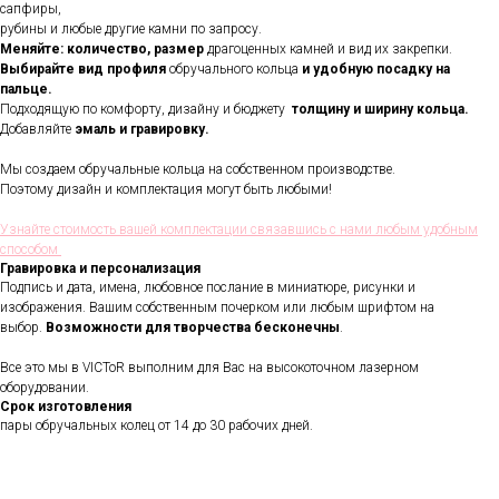
сапфиры,
рубины и любые другие камни по запросу.
Меняйте: количество, размер
драгоценных камней и вид их закрепки.
Выбирайте вид профиля
обручального кольца
и удобную посадку на
пальце.
Подходящую по комфорту, дизайну и бюджету
толщину и ширину кольца.
Добавляйте
эмаль и гравировку.
Мы создаем обручальные кольца на собственном производстве.
Поэтому дизайн и комплектация могут быть любыми!
Узнайте стоимость вашей комплектации связавшись с нами любым удобным
способом
Гравировка и персонализация
Подпись и дата, имена, любовное послание в миниатюре, рисунки и
изображения. Вашим собственным почерком или любым шрифтом на
выбор.
Возможности для творчества бесконечны
.
В течении всего срока службы
обручальных колец, мы будем
Все это мы в VICToR выполним для Вас на высокоточном лазерном
полировать и чистить их - бесплатно.
оборудовании.
Проверка закрепки камней,
Срок изготовления
чистка, полировка, изменение
пары обручальных колец от 14 до 30 рабочих дней.
размера, восстановление
покрытия и другие услуги.
Все это всегда доступно для
Вас в VICToR.