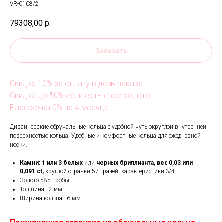
VR-0108/2
79308,00
р.
Заказать
Скидка 10% за оплату в день заказа
Скидка до 50% если есть свое золото
Рассрочка 0% на 4 месяца
Дизайнерские обручальные кольца с удобной чуть округлой внутренней
поверхностью кольца. Удобные и комфортные кольца для ежедневной
носки.
Камни: 1 или 3 белых
или
черных бриллианта, вес 0,03 или
0,091
ct,
круглой огранки 57 граней, характеристики 3/4
Золото 585 пробы
Толщина - 2 мм
Ширина кольца -
6 мм