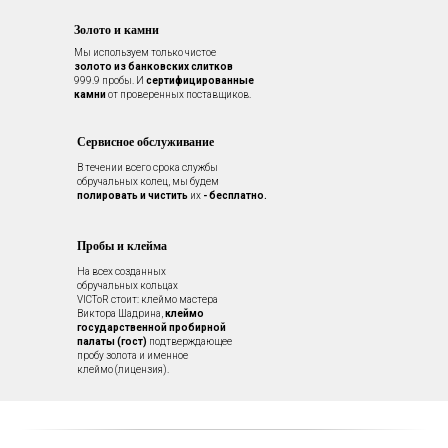
Золото и камни
Мы используем только чистое
золото из банковских слитков
999.9 пробы. И
сертифицированные
камни
от проверенных поставщиков.
Сервисное обслуживание
В течении всего срока службы
обручальных колец, мы будем
полировать и чистить
их
- бесплатно.
Пробы и клейма
На всех созданных
обручальных кольцах
VICToR стоит: клеймо мастера
Виктора Шадрина,
клеймо
государственной пробирной
палаты (гост)
подтверждающее
пробу золота и именное
клеймо (лицензия).