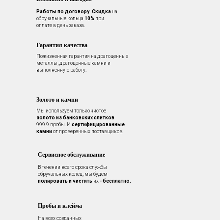
Работы по договору.
Скидка
на
обручальные кольца
10%
при
оплате в день заказа.
Гарантия качества
Пожизненная гарантия на драгоценные
металлы, драгоценные камни и
выполненную работу.
Золото и камни
Мы используем только чистое
золото из банковских слитков
999.9 пробы. И
сертифицированные
камни
от проверенных поставщиков.
Сервисное обслуживание
В течении всего срока службы
обручальных колец, мы будем
полировать и чистить
их
- бесплатно.
Пробы и клейма
На всех созданных