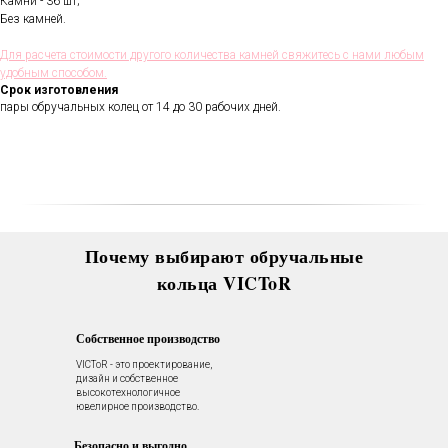
Камни - 36 шт;
Без камней.
В течении всего срока службы
обручальных колец, мы будем
Для расчета стоимости другого количества камней свяжитесь с нами любым
полировать и чистить их - бесплатно.
удобным способом.
Проверка закрепки камней,
Срок изготовления
чистка, полировка, изменение
пары обручальных колец от 14 до 30 рабочих дней.
размера, восстановление
покрытия и другие услуги.
Все это всегда доступно для
Вас в VICToR.
Почему выбирают обручальные
кольца VICToR
Собственное производство
VICToR - это проектирование,
дизайн и собственное
высокотехнологичное
ювелирное производство.
Безопасно и выгодно