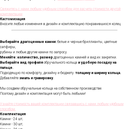
Свяжитесь с нами любым удобным способом для расчета стоимости другой
комплектации
Кастомизация
Вносите любые изменения в дизайн и комплектацию понравившихся колец
Выбирайте драгоценные камни:
белые и черные бриллианты, цветные
сапфиры,
рубины и любые другие камни по запросу.
Меняйте: количество, размер
драгоценных камней и вид их закрепки.
Выбирайте вид профиля
обручального кольца
и удобную посадку на
пальце.
Подходящую по комфорту, дизайну и бюджету
толщину и ширину кольца.
Добавляйте
эмаль и гравировку.
Мы создаем обручальные кольца на собственном производстве.
Поэтому дизайн и комплектация могут быть любыми!
Узнайте стоимость вашей комплектации связавшись с нами любым удобным
способом
Комплектация
Камни - 24 шт;
Камни - 30 шт;