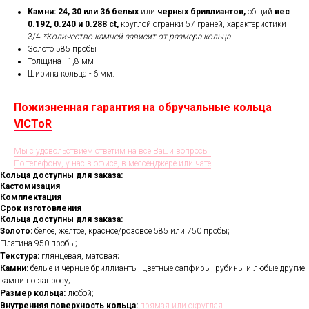
Камни: 24, 30 или 36 белых
или
черных бриллиантов,
общий
вес
0.192, 0.240 и 0.288 ct,
круглой огранки 57 граней, характеристики
3/4
*Количество камней зависит от размера кольца
Золото 585 пробы
Толщина - 1,8 мм
Ширина кольца - 6 мм.
Пожизненная гарантия на обручальные кольца
VICToR
Мы с удовольствием ответим на все Ваши вопросы!
По телефону, у нас в офисе, в мессенджере или чате
Кольца доступны для заказа:
Кастомизация
Комплектация
Срок изготовления
Кольца доступны для заказа:
Золото:
белое, желтое, красное/розовое 585 или 750 пробы;
Платина 950 пробы;
Текстура:
глянцевая, матовая;
Камни:
белые и черные бриллианты, цветные сапфиры, рубины и любые другие
камни по запросу;
Размер кольца:
любой;
Внутренняя поверхность кольца:
прямая или округлая.