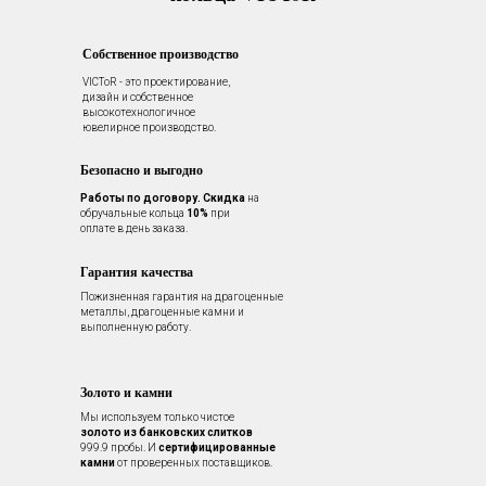
Собственное производство
VICToR - это проектирование,
дизайн и собственное
высокотехнологичное
ювелирное производство.
Безопасно и выгодно
Работы по договору.
Скидка
на
обручальные кольца
10%
при
оплате в день заказа.
Гарантия качества
Пожизненная гарантия на драгоценные
металлы, драгоценные камни и
выполненную работу.
Золото и камни
Мы используем только чистое
золото из банковских слитков
999.9 пробы. И
сертифицированные
камни
от проверенных поставщиков.