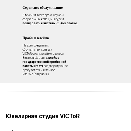
Сервисное обслуживание
В течении всего срока службы
обручальных колец, мы будем
полировать и чистить
их
- бесплатно.
Пробы и клейма
На всех созданных
обручальных кольцах
VICToR стоит: клеймо мастера
Виктора Шадрина,
клеймо
государственной пробирной
палаты (гост)
подтверждающее
пробу золота и именное
клеймо (лицензия).
Ювелирная студия VICToR