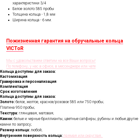
характеристики 3/4
Белое золото 585 пробы
Толщина кольца - 1,8 мм
Ширина кольца - 6 мм.
Пожизненная гарантия на обручальные кольца
VICToR
Мы с удовольствием ответим на все Ваши вопросы!
По телефону, у нас в офисе, в мессенджере или чате
Кольца доступны для заказа:
Кастомизация
Гравировка и персонализация
Комплектация
Срок изготовления
Кольца доступны для заказа:
Золото:
белое, желтое, красное/розовое 585 или 750 пробы;
Платина 950 пробы;
Текстура:
глянцевая, матовая;
Камни:
белые и черные бриллианты, цветные сапфиры, рубины и любые другие
камни по запросу;
Размер кольца:
любой;
Внутренняя поверхность кольца:
прямая или округлая.