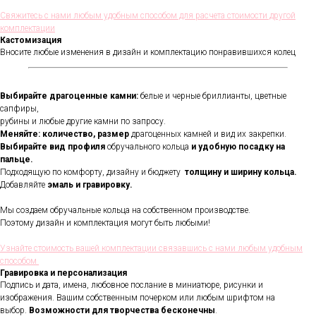
Свяжитесь с нами любым удобным способом для расчета стоимости другой
комплектации
Кастомизация
Вносите любые изменения в дизайн и комплектацию понравившихся колец
Выбирайте драгоценные камни:
белые и черные бриллианты, цветные
сапфиры,
рубины и любые другие камни по запросу.
Меняйте: количество, размер
драгоценных камней и вид их закрепки.
Выбирайте вид профиля
обручального кольца
и удобную посадку на
пальце.
Подходящую по комфорту, дизайну и бюджету
толщину и ширину кольца.
Добавляйте
эмаль и гравировку.
Мы создаем обручальные кольца на собственном производстве.
Поэтому дизайн и комплектация могут быть любыми!
Узнайте стоимость вашей комплектации связавшись с нами любым удобным
способом
Гравировка и персонализация
Подпись и дата, имена, любовное послание в миниатюре, рисунки и
изображения. Вашим собственным почерком или любым шрифтом на
выбор.
Возможности для творчества бесконечны
.