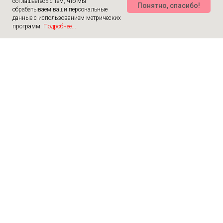
соглашаетесь с тем, что мы
Понятно, спасибо!
обрабатываем ваши персональные
данные с использованием метрических
программ.
Подробнее...