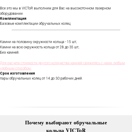
Все это мы в VICToR выполним для Вас на высокоточном лазерном
оборудовании.
Комплектация
Базовые комплектации обручальных колец:
Камни на половину окружности кольца - 15 шт;
Камни на всю окружность кольца от 28 до 35 шт;
Без камней.
В течении всего срока службы
обручальных колец, мы будем
Для расчета стоимости другого количества камней свяжитесь с нами любым
полировать и чистить их - бесплатно.
удобным способом.
Проверка закрепки камней,
Срок изготовления
чистка, полировка, изменение
пары обручальных колец от 14 до 30 рабочих дней.
размера, восстановление
покрытия и другие услуги.
Все это всегда доступно для
Вас в VICToR.
Почему выбирают обручальные
кольца VICToR