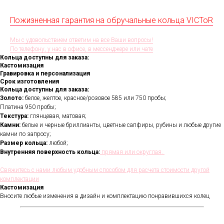
Пожизненная гарантия на обручальные кольца VICToR
Мы с удовольствием ответим на все Ваши вопросы!
По телефону, у нас в офисе, в мессенджере или чате
Кольца доступны для заказа:
Кастомизация
Гравировка и персонализация
Срок изготовления
Кольца доступны для заказа:
Золото:
белое, желтое, красное/розовое 585 или 750 пробы;
Платина 950 пробы;
Текстура:
глянцевая, матовая;
Камни:
белые и черные бриллианты, цветные сапфиры, рубины и любые другие
камни по запросу;
Размер кольца:
любой;
Внутренняя поверхность кольца:
прямая или округлая.
Свяжитесь с нами любым удобным способом для расчета стоимости другой
комплектации
Кастомизация
Вносите любые изменения в дизайн и комплектацию понравившихся колец