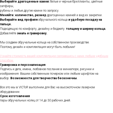
Выбирайте драгоценные камни:
белые и черные бриллианты, цветные
сапфиры,
рубины и любые другие камни по запросу.
Меняйте: количество, размер
драгоценных камней и вид их закрепки.
Выбирайте вид профиля
обручального кольца
и удобную посадку на
пальце.
Подходящую по комфорту, дизайну и бюджету
толщину и ширину кольца.
Добавляйте
эмаль и гравировку.
Мы создаем обручальные кольца на собственном производстве.
Поэтому дизайн и комплектация могут быть любыми!
Узнайте стоимость вашей комплектации связавшись с нами любым удобным
способом
Гравировка и персонализация
Подпись и дата, имена, любовное послание в миниатюре, рисунки и
изображения. Вашим собственным почерком или любым шрифтом на
В течении всего срока службы
выбор.
Возможности для творчества бесконечны
.
обручальных колец, мы будем
полировать и чистить их - бесплатно.
Все это мы в VICToR выполним для Вас на высокоточном лазерном
Проверка закрепки камней,
чистка, полировка, изменение
оборудовании.
размера, восстановление
Срок изготовления
покрытия и другие услуги.
пары обручальных колец от 14 до 30 рабочих дней.
Все это всегда доступно для
Вас в VICToR.