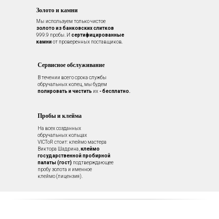
Золото и камни
Мы используем только чистое
золото из банковских слитков
999.9 пробы. И
сертифицированные
камни
от проверенных поставщиков.
Сервисное обслуживание
В течении всего срока службы
обручальных колец, мы будем
полировать и чистить
их
- бесплатно.
Пробы и клейма
На всех созданных
обручальных кольцах
VICToR стоит: клеймо мастера
Виктора Шадрина,
клеймо
государственной пробирной
палаты (гост)
подтверждающее
пробу золота и именное
клеймо (лицензия).