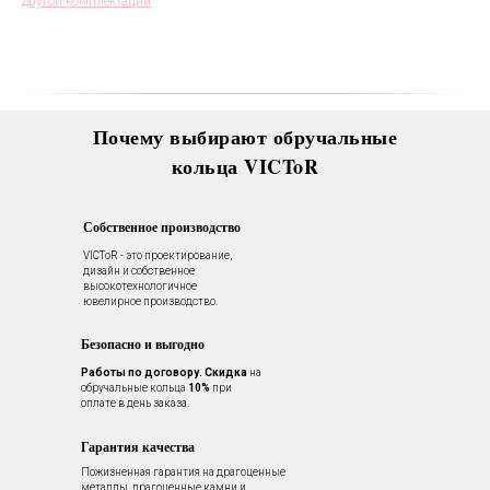
другой комплектации
Все это всегда доступно для
Вас в VICToR.
Почему выбирают обручальные
кольца VICToR
Собственное производство
VICToR - это проектирование,
дизайн и собственное
высокотехнологичное
ювелирное производство.
Безопасно и выгодно
Работы по договору.
Скидка
на
обручальные кольца
10%
при
оплате в день заказа.
Гарантия качества
Пожизненная гарантия на драгоценные
металлы, драгоценные камни и