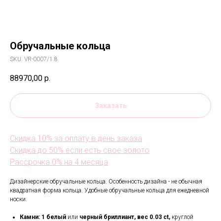
Обручальные кольца
SKU:
VR-0007/1.8
88970,00
р.
Заказать
Скидка 10% за оплату в день заказа
Скидка до 50% если есть свое золото
Рассрочка 0% на 4 месяца
Дизайнерские обручальные кольца. Особенность дизайна - не обычная
квадратная форма кольца. Удобные обручальные кольца для ежедневной
носки.
Камни:
1
белый
или
черный бриллиант,
вес 0.03 ct,
круглой