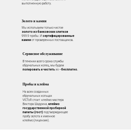
выполненную работу.
Золото и камни
Мы используем только чистое
золото из банковских слитков
999.9 пробы. И
сертифицированные
камни
от проверенных поставщиков.
Сервисное обслуживание
В течении всего срока службы
обручальных колец, мы будем
полировать и чистить
их
- бесплатно.
Пробы и клейма
На всех созданных
обручальных кольцах
VICToR стоит: клеймо мастера
Виктора Шадрина,
клеймо
государственной пробирной
палаты (гост)
подтверждающее
пробу золота и именное
клеймо (лицензия).