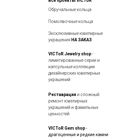
Все проекты VICToR
Обручальные кольца
Помолвочные кольца
Эксклюзивные ювелирные
украшения
НА ЗАКАЗ
VICToR Jewelry shop
-
лимитированные серии и
капсульные коллекции
дизайнерских ювелирных
украшений
Реставрация
и сложный
ремонт ювелирных
украшений и фамильных
ценностей
VICToR Gem shop
-
драгоценные и редкие камни