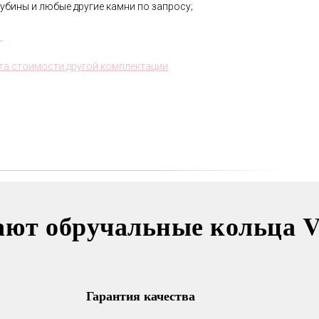
убины и любые другие камни по запросу;
В течении всего срока службы
.
обручальных колец, мы будем
полировать и чистить их - бесплатно.
та стоимости другой комплектации
Проверка закрепки камней,
чистка, полировка, изменение
размера, восстановление
покрытия и другие услуги.
Все это всегда доступно для
Вас в VICToR.
ают обручальные кольца 
Гарантия качества