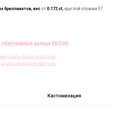
ых
бриллиантов,
вес
от
0.172
ct,
круглой огранки 57
 обручальные кольца VICToR
им на все Ваши вопросы!
, в мессенджере или чате
Кастомизация