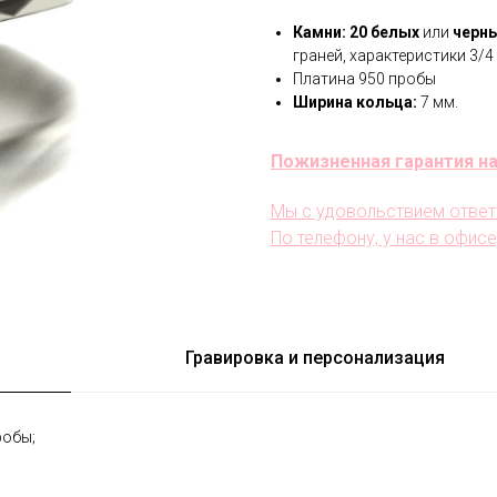
Камни:
20
белых
или
черн
граней, характеристики 3/4
Платина 950 пробы
Ширина кольца:
7 мм.
Пожизненная гарантия на
Мы с удовольствием ответ
По телефону, у нас в офисе
Гравировка и персонализация
робы;