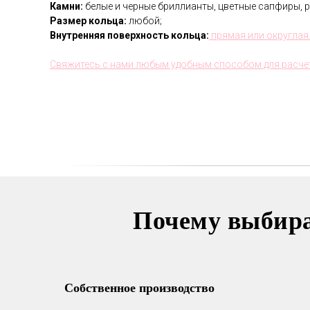
Камни:
белые и черные бриллианты, цветные сапфиры, р
Размер кольца:
любой;
Внутренняя поверхность кольца:
прямая или округлая
Свяжитесь с нами любым удобным способом для расче
Почему выбир
Собственное производство