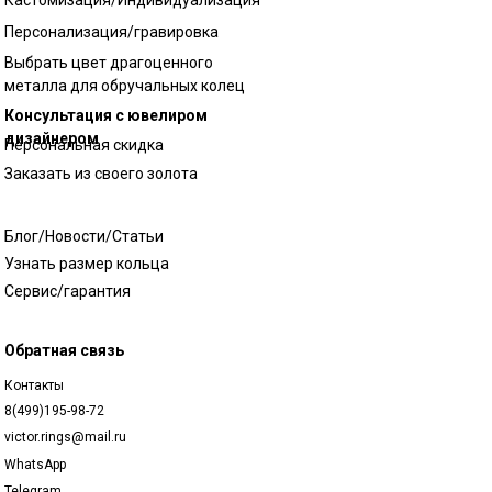
Кастомизация/Индивидуализация
Персонализация/гравировка
Выбрать цвет драгоценного
металла для обручальных колец
Консультация с ювелиром
дизайнером
Персональная скидка
Заказать из своего золота
Блог/Новости/Статьи
Узнать размер кольца
Сервис/гарантия
Обратная связь
Контакты
8(499)195-98-72
victor.rings@mail.ru
WhatsApp
Telegram