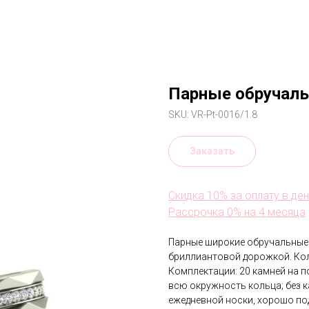
Парные обручаль
SKU:
VR-Pt-0016/1.8
Заказать
Скидка 10% за оплату в де
Рассрочка 0% на 4 месяца
Парные широкие обручальные
бриллиантовой дорожкой. Кол
Комплектации: 20 камней на п
всю окружность кольца; без 
ежедневной носки, хорошо по