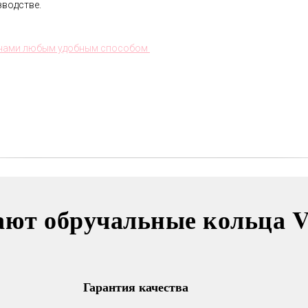
водстве.
В течении всего срока службы
обручальных колец, мы будем
с нами любым удобным способом
полировать и чистить их - бесплатно.
Проверка закрепки камней,
чистка, полировка, изменение
размера, восстановление
покрытия и другие услуги.
Все это всегда доступно для
Вас в VICToR.
ают обручальные кольца 
Гарантия качества