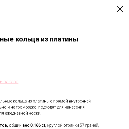
ные кольца из платины
нь заказа
льные кольца из платины с прямой внутренней
но и не громоздко, подходят для нанесения
ля ежедневной носки.
тов,
общий
вес 0.166 ct,
круглой огранки 57 граней,