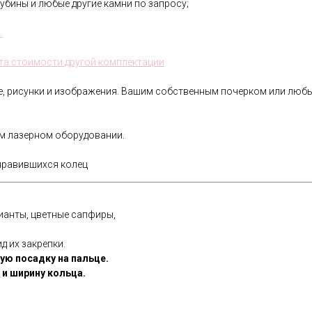
убины и любые другие камни по запросу;
.
та стоимости другой комплектации
ре, рисунки и изображения. Вашим собственным почерком или лю
ом лазерном оборудовании.
нравившихся колец
ианты, цветные сапфиры,
д их закрепки.
ую посадку на пальце.
и ширину кольца.