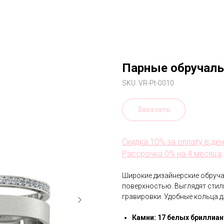
Парные обручаль
SKU:
VR-Pt-0010
Заказать
Скидка 10% за оплату в де
Рассрочка 0% на 4 месяца
Широкие дизайнерские обруча
поверхностью. Выглядят стиль
гравировки. Удобные кольца д
Камни:
17
белых бриллиан