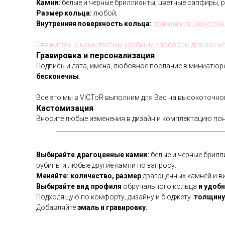
Камни:
белые и черные бриллианты, цветные сапфиры, р
Размер кольца:
любой;
Внутренняя поверхность кольца:
прямая или округлая
Свяжитесь с нами любым удобным способом для расче
Гравировка и персонализация
Подпись и дата, имена, любовное послание в миниатю
бесконечны
.
Все это мы в VICToR выполним для Вас на высокоточн
Кастомизация
Вносите любые изменения в дизайн и комплектацию по
Выбирайте драгоценные камни:
белые и черные брилл
рубины и любые другие камни по запросу.
Меняйте: количество, размер
драгоценных камней и ви
Выбирайте вид профиля
обручального кольца
и удобн
Подходящую по комфорту, дизайну и бюджету
толщину 
Добавляйте
эмаль и гравировку.