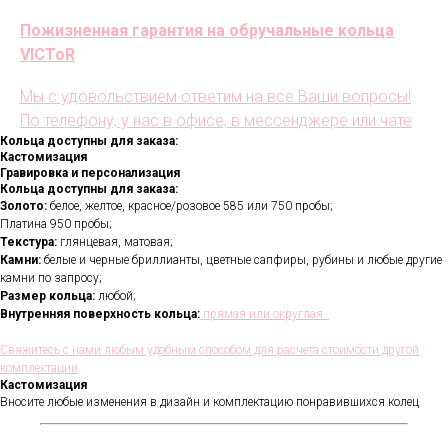
Пожизненная гарантия на обручальные кольца
VICToR
Мы с удовольствием ответим на все Ваши вопросы!
По телефону, у нас в офисе, в мессенджере или чате
Кольца доступны для заказа:
Кастомизация
Гравировка и персонализация
Кольца доступны для заказа:
Золото:
белое, желтое, красное/розовое 585 или 750 пробы;
Платина 950 пробы;
Текстура:
глянцевая, матовая;
Камни:
белые и черные бриллианты, цветные сапфиры, рубины и любые другие
камни по запросу;
Размер кольца:
любой;
Внутренняя поверхность кольца:
прямая или округлая.
Свяжитесь с нами любым удобным способом для расчета стоимости другой
комплектации
Кастомизация
Вносите любые изменения в дизайн и комплектацию понравившихся колец