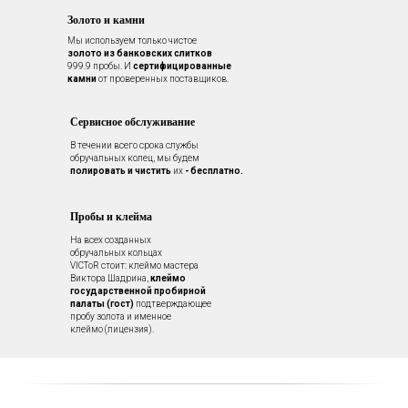
Золото и камни
Мы используем только чистое
золото из банковских слитков
999.9 пробы. И
сертифицированные
камни
от проверенных поставщиков.
Сервисное обслуживание
В течении всего срока службы
обручальных колец, мы будем
полировать и чистить
их
- бесплатно.
Пробы и клейма
На всех созданных
обручальных кольцах
VICToR стоит: клеймо мастера
Виктора Шадрина,
клеймо
государственной пробирной
палаты (гост)
подтверждающее
пробу золота и именное
клеймо (лицензия).