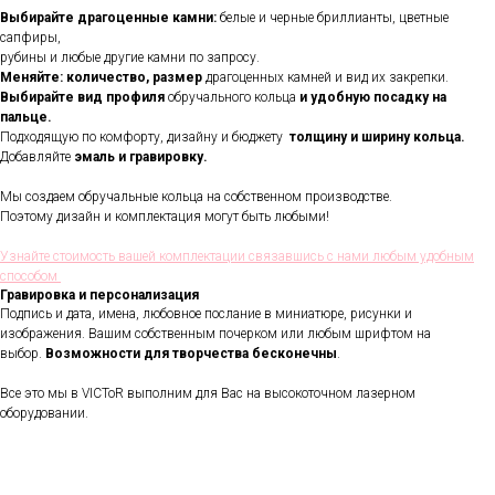
Выбирайте драгоценные камни:
белые и черные бриллианты, цветные
сапфиры,
рубины и любые другие камни по запросу.
Меняйте: количество, размер
драгоценных камней и вид их закрепки.
Выбирайте вид профиля
обручального кольца
и удобную посадку на
пальце.
Подходящую по комфорту, дизайну и бюджету
толщину и ширину кольца.
Добавляйте
эмаль и гравировку.
Мы создаем обручальные кольца на собственном производстве.
Поэтому дизайн и комплектация могут быть любыми!
Узнайте стоимость вашей комплектации связавшись с нами любым удобным
способом
Гравировка и персонализация
Подпись и дата, имена, любовное послание в миниатюре, рисунки и
изображения. Вашим собственным почерком или любым шрифтом на
В течении всего срока службы
выбор.
Возможности для творчества бесконечны
.
обручальных колец, мы будем
полировать и чистить их - бесплатно.
Проверка закрепки камней,
Все это мы в VICToR выполним для Вас на высокоточном лазерном
чистка, полировка, изменение
оборудовании.
размера, восстановление
покрытия и другие услуги.
Все это всегда доступно для
Вас в VICToR.