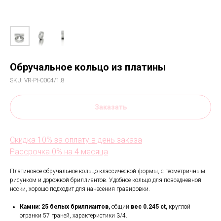
Обручальное кольцо из платины
SKU:
VR-Pt-0004/1.8
Заказать
Скидка 10% за оплату в день заказа
Рассрочка 0% на 4 месяца
Платиновое обручальное кольцо классической формы, с геометричным
рисунком и дорожкой бриллиантов. Удобное кольцо для повседневной
носки, хорошо подходит для нанесения гравировки.
Камни:
25
белых бриллиантов,
общий
вес 0.245 ct,
круглой
огранки 57 граней, характеристики 3/4.