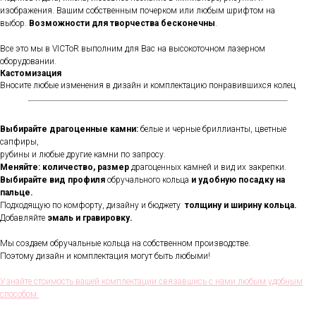
изображения. Вашим собственным почерком или любым шрифтом на
выбор.
Возможности для творчества бесконечны
.
Все это мы в VICToR выполним для Вас на высокоточном лазерном
оборудовании.
Кастомизация
Вносите любые изменения в дизайн и комплектацию понравившихся колец
Выбирайте драгоценные камни:
белые и черные бриллианты, цветные
сапфиры,
рубины и любые другие камни по запросу.
Меняйте: количество, размер
драгоценных камней и вид их закрепки.
Выбирайте вид профиля
обручального кольца
и удобную посадку на
пальце.
Подходящую по комфорту, дизайну и бюджету
толщину и ширину кольца.
Добавляйте
эмаль и гравировку.
Мы создаем обручальные кольца на собственном производстве.
В течении всего срока службы
Поэтому дизайн и комплектация могут быть любыми!
обручальных колец, мы будем
полировать и чистить их - бесплатно.
Проверка закрепки камней,
Узнайте стоимость вашей комплектации связавшись с нами любым удобным
чистка, полировка, изменение
способом
размера, восстановление
покрытия и другие услуги.
Все это всегда доступно для