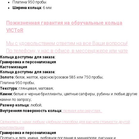
Платина 950 пробы.
Ширина кольца:
6 мм.
Пожизненная гарантия на обручальные кольца
VICToR
Мы с удовольствием ответим на все Ваши вопросы!
По телефону, у нас в офисе, в мессенджере или чате
Кольца доступны для заказа:
Гравировка и персонализация
Кастомизация
Кольца доступны для заказа:
Золото:
белое, желтое, красное/розовое 585 или 750 пробы;
Платина 950 пробы;
Текстура:
глянцевая, матовая;
Камни:
белые и черные бриллианты, цветные сапфиры, рубины и любые другие
камни по запросу;
Размер кольца:
любой;
Внутренняя поверхность кольца:
прямая или округлая.
Свяжитесь с нами любым удобным способом для расчета стоимости другой
комплектации
Гравировка и персонализация
Подпись и дата, имена, любовное послание в миниатюре, рисунки и