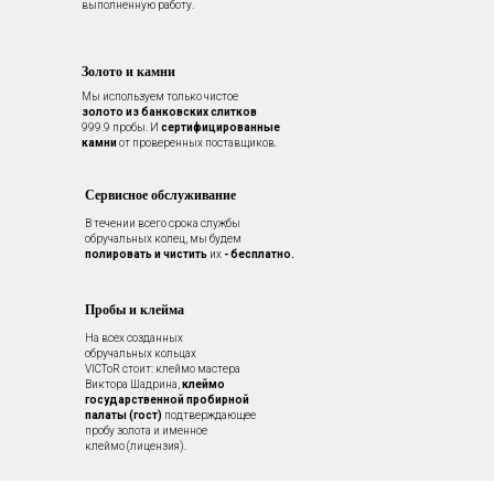
выполненную работу.
Золото и камни
Мы используем только чистое
золото из банковских слитков
999.9 пробы. И
сертифицированные
камни
от проверенных поставщиков.
Сервисное обслуживание
В течении всего срока службы
обручальных колец, мы будем
полировать и чистить
их
- бесплатно.
Пробы и клейма
На всех созданных
обручальных кольцах
VICToR стоит: клеймо мастера
Виктора Шадрина,
клеймо
государственной пробирной
палаты (гост)
подтверждающее
пробу золота и именное
клеймо (лицензия).