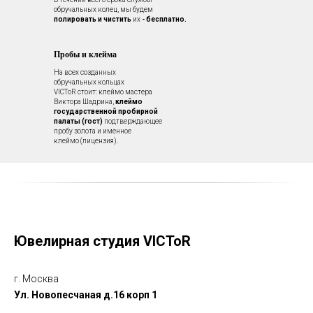
обручальных колец, мы будем
полировать и чистить
их
- бесплатно.
Пробы и клейма
На всех созданных
обручальных кольцах
VICToR стоит: клеймо мастера
Виктора Шадрина,
клеймо
государственной пробирной
палаты (гост)
подтверждающее
пробу золота и именное
клеймо (лицензия).
Ювелирная студия VICToR
г. Москва
Ул. Новопесчаная д.16 корп 1