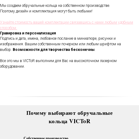
Мы создаем обручальные кольца на собственном производстве.
Поэтому дизайн и комплектация могут быть любыми!
Узнайте стоимость вашей комплектации связавшись с нами любым удобным
способом
Гравировка и персонализация
Подпись и дата, имена, любовное послание в миниатюре, рисунки и
изображения. Вашим собственным почерком или любым шрифтом на
В течении всего срока службы
выбор.
Возможности для творчества бесконечны
.
обручальных колец, мы будем
полировать и чистить их - бесплатно.
Проверка закрепки камней,
Все это мы в VICToR выполним для Вас на высокоточном лазерном
чистка, полировка, изменение
оборудовании.
размера, восстановление
покрытия и другие услуги.
Все это всегда доступно для
Вас в VICToR.
Почему выбирают обручальные
кольца VICToR
Собственное производство