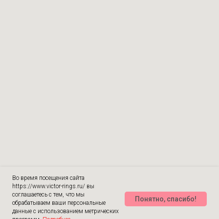
Во время посещения сайта
https://www.victor-rings.ru/ вы
соглашаетесь с тем, что мы
Понятно, спасибо!
обрабатываем ваши персональные
данные с использованием метрических