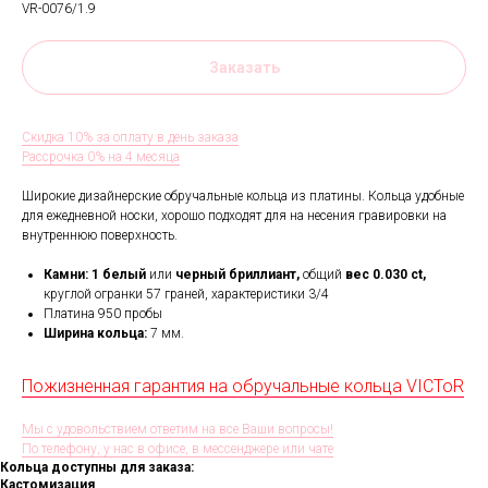
VR-0076/1.9
Заказать
Скидка 10% за оплату в день заказа
Рассрочка 0% на 4 месяца
Широкие дизайнерские обручальные кольца из платины. Кольца удобные
для ежедневной носки, хорошо подходят для на несения гравировки на
внутреннюю поверхность.
Камни: 1
белый
или
черный бриллиант,
общий
вес 0.030 ct,
круглой огранки 57 граней, характеристики 3/4
Платина 950 пробы
Ширина кольца:
7 мм.
Пожизненная гарантия на обручальные кольца VICToR
Мы с удовольствием ответим на все Ваши вопросы!
По телефону, у нас в офисе, в мессенджере или чате
Кольца доступны для заказа:
Кастомизация