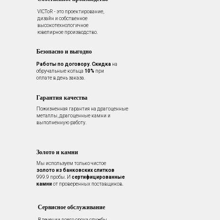
VICToR - это проектирование,
дизайн и собственное
высокотехнологичное
ювелирное производство.
Безопасно и выгодно
Работы по договору.
Скидка
на
обручальные кольца
10%
при
оплате в день заказа.
Гарантия качества
Пожизненная гарантия на драгоценные
металлы, драгоценные камни и
выполненную работу.
Золото и камни
Мы используем только чистое
золото из банковских слитков
999.9 пробы. И
сертифицированные
камни
от проверенных поставщиков.
Сервисное обслуживание
В течении всего срока службы