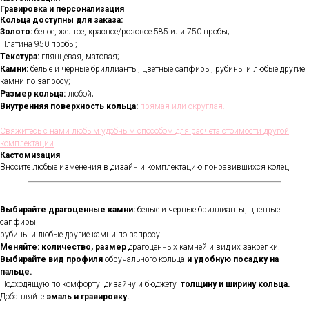
Гравировка и персонализация
Кольца доступны для заказа:
Золото:
белое, желтое, красное/розовое 585 или 750 пробы;
Платина 950 пробы;
Текстура:
глянцевая, матовая;
Камни:
белые и черные бриллианты, цветные сапфиры, рубины и любые другие
камни по запросу;
Размер кольца:
любой;
Внутренняя поверхность кольца:
прямая или округлая.
Свяжитесь с нами любым удобным способом для расчета стоимости другой
комплектации
Кастомизация
Вносите любые изменения в дизайн и комплектацию понравившихся колец
Выбирайте драгоценные камни:
белые и черные бриллианты, цветные
сапфиры,
рубины и любые другие камни по запросу.
Меняйте: количество, размер
драгоценных камней и вид их закрепки.
Выбирайте вид профиля
обручального кольца
и удобную посадку на
пальце.
Подходящую по комфорту, дизайну и бюджету
толщину и ширину кольца.
Добавляйте
эмаль и гравировку.