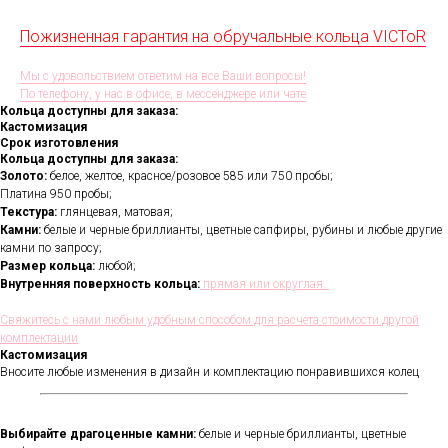
Пожизненная гарантия на обручальные кольца VICToR
Мы с удовольствием ответим на все Ваши вопросы!
По телефону, у нас в офисе, в мессенджере или чате
Кольца доступны для заказа:
Кастомизация
Срок изготовления
Кольца доступны для заказа:
Золото:
белое, желтое, красное/розовое 585 или 750 пробы;
Платина 950 пробы;
Текстура:
глянцевая, матовая;
Камни:
белые и черные бриллианты, цветные сапфиры, рубины и любые другие
камни по запросу;
Размер кольца:
любой;
Внутренняя поверхность кольца:
прямая или округлая.
Свяжитесь с нами любым удобным способом для расчета стоимости другой
комплектации
Кастомизация
Вносите любые изменения в дизайн и комплектацию понравившихся колец
Выбирайте драгоценные камни:
белые и черные бриллианты, цветные