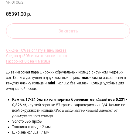
VR-0106/2
85391,00
р.
Заказать
Скидка 10% за оплату в день заказа
Скидка до 50% если есть свое золото
Рассрочка 0% на 4 месяца
Дизайнерская пара широких обручальных колец с рисунком медовых
сот. Кольца доступны в двух комплектациях:
max
- камни закреплены в
каждую ячейку кольца и
mini
- кольцо без камней. Кольца удобные для
ежедневной носки.
Камни: 17-24
белых или черных бриллиантов,
общий
вес 0,231 -
0,326 ct,
круглой огранки 57 граней, характеристики 3/4. Камни по
всей окружности кольца.
*Вес и количество камней зависит от
размера вашего кольца
Золото 585 пробы
Толщина кольца - 2 мм
Ширина кольца -
7 мм