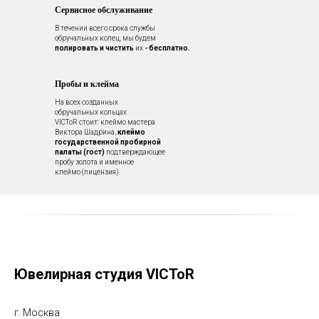
Сервисное обслуживание
В течении всего срока службы
обручальных колец, мы будем
полировать и чистить
их
- бесплатно.
Пробы и клейма
На всех созданных
обручальных кольцах
VICToR стоит: клеймо мастера
Виктора Шадрина,
клеймо
государственной пробирной
палаты (гост)
подтверждающее
пробу золота и именное
клеймо (лицензия).
Ювелирная студия VICToR
г. Москва