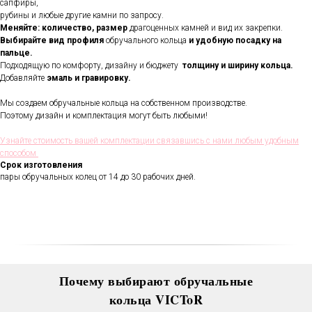
сапфиры,
рубины и любые другие камни по запросу.
Меняйте: количество, размер
драгоценных камней и вид их закрепки.
Выбирайте вид профиля
обручального кольца
и удобную посадку на
пальце.
Подходящую по комфорту, дизайну и бюджету
толщину и ширину кольца.
Добавляйте
эмаль и гравировку.
Мы создаем обручальные кольца на собственном производстве.
Поэтому дизайн и комплектация могут быть любыми!
В течении всего срока службы
обручальных колец, мы будем
Узнайте стоимость вашей комплектации связавшись с нами любым удобным
полировать и чистить их - бесплатно.
способом
Проверка закрепки камней,
Срок изготовления
чистка, полировка, изменение
пары обручальных колец от 14 до 30 рабочих дней.
размера, восстановление
покрытия и другие услуги.
Все это всегда доступно для
Вас в VICToR.
Почему выбирают обручальные
кольца VICToR