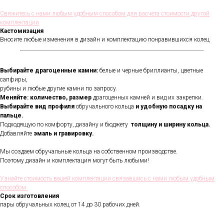
Свяжитесь с нами любым удобным способом для расчета стоимости другой
комплектации
Кастомизация
Вносите любые изменения в дизайн и комплектацию понравившихся колец
Выбирайте драгоценные камни:
белые и черные бриллианты, цветные
сапфиры,
рубины и любые другие камни по запросу.
Меняйте: количество, размер
драгоценных камней и вид их закрепки.
Выбирайте вид профиля
обручального кольца
и удобную посадку на
пальце.
Подходящую по комфорту, дизайну и бюджету
толщину и ширину кольца.
Добавляйте
эмаль и гравировку.
Мы создаем обручальные кольца на собственном производстве.
Поэтому дизайн и комплектация могут быть любыми!
В течении всего срока службы
обручальных колец, мы будем
Узнайте стоимость вашей комплектации связавшись с нами любым удобным
полировать и чистить их - бесплатно.
способом
Проверка закрепки камней,
Срок изготовления
чистка, полировка, изменение
пары обручальных колец от 14 до 30 рабочих дней.
размера, восстановление
покрытия и другие услуги.
Все это всегда доступно для