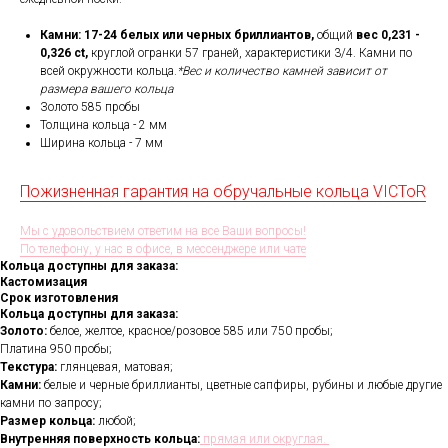
Камни: 17-24
белых или черных бриллиантов,
общий
вес 0,231 -
0,326 ct,
круглой огранки 57 граней, характеристики 3/4. Камни по
всей окружности кольца.
*Вес и количество камней зависит от
размера вашего кольца
Золото 585 пробы
Толщина кольца - 2 мм
Ширина кольца -
7 мм
Пожизненная гарантия на обручальные кольца VICToR
Мы с удовольствием ответим на все Ваши вопросы!
По телефону, у нас в офисе, в мессенджере или чате
Кольца доступны для заказа:
Кастомизация
Срок изготовления
Кольца доступны для заказа:
Золото:
белое, желтое, красное/розовое 585 или 750 пробы;
Платина 950 пробы;
Текстура:
глянцевая, матовая;
Камни:
белые и черные бриллианты, цветные сапфиры, рубины и любые другие
камни по запросу;
Размер кольца:
любой;
Внутренняя поверхность кольца:
прямая или округлая.