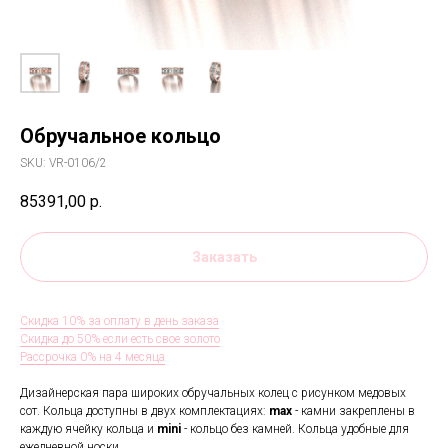
Обручальное кольцо
SKU:
VR-0106/2
85391,00
р.
Заказать
Скидка 10% за оплату в день заказа
Скидка до 50% если есть свое золото
Рассрочка 0% на 4 месяца
Дизайнерская пара широких обручальных колец с рисунком медовых
сот. Кольца доступны в двух комплектациях:
max
- камни закреплены в
каждую ячейку кольца и
mini
- кольцо без камней. Кольца удобные для
ежедневной носки.