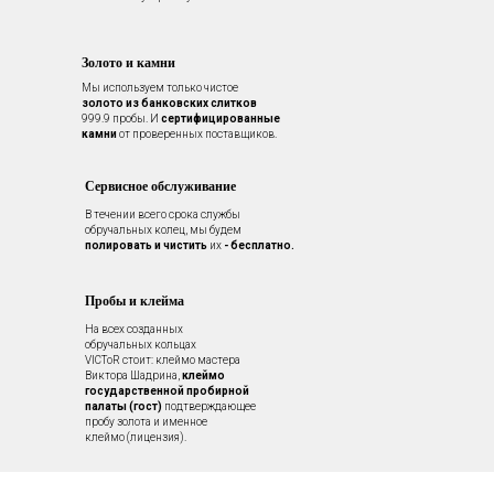
Золото и камни
Мы используем только чистое
золото из банковских слитков
999.9 пробы. И
сертифицированные
камни
от проверенных поставщиков.
Сервисное обслуживание
В течении всего срока службы
обручальных колец, мы будем
полировать и чистить
их
- бесплатно.
Пробы и клейма
На всех созданных
обручальных кольцах
VICToR стоит: клеймо мастера
Виктора Шадрина,
клеймо
государственной пробирной
палаты (гост)
подтверждающее
пробу золота и именное
клеймо (лицензия).