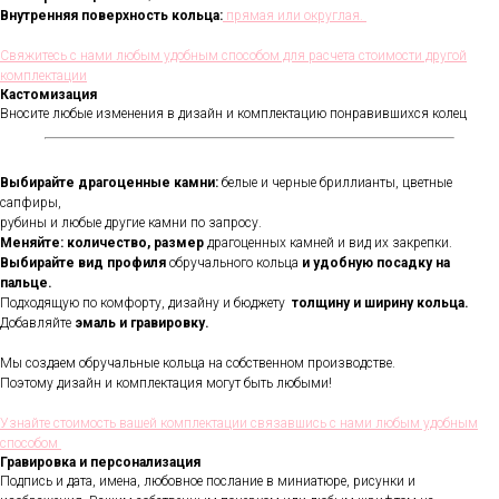
Внутренняя поверхность кольца:
прямая или округлая.
Свяжитесь с нами любым удобным способом для расчета стоимости другой
комплектации
Кастомизация
Вносите любые изменения в дизайн и комплектацию понравившихся колец
Выбирайте драгоценные камни:
белые и черные бриллианты, цветные
сапфиры,
рубины и любые другие камни по запросу.
Меняйте: количество, размер
драгоценных камней и вид их закрепки.
Выбирайте вид профиля
обручального кольца
и удобную посадку на
пальце.
Подходящую по комфорту, дизайну и бюджету
толщину и ширину кольца.
Добавляйте
эмаль и гравировку.
Мы создаем обручальные кольца на собственном производстве.
Поэтому дизайн и комплектация могут быть любыми!
Узнайте стоимость вашей комплектации связавшись с нами любым удобным
способом
Гравировка и персонализация
Подпись и дата, имена, любовное послание в миниатюре, рисунки и