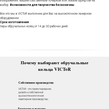
изображения. Вашим собственным почерком или любым шрифтом на
выбор.
Возможности для творчества бесконечны
.
В течении всего срока службы
обручальных колец, мы будем
Все это мы в VICToR выполним для Вас на высокоточном лазерном
полировать и чистить их - бесплатно.
оборудовании.
Проверка закрепки камней,
Срок изготовления
чистка, полировка, изменение
пары обручальных колец от 14 до 30 рабочих дней.
размера, восстановление
покрытия и другие услуги.
Все это всегда доступно для
Вас в VICToR.
Почему выбирают обручальные
кольца VICToR
Собственное производство
VICToR - это проектирование,
дизайн и собственное
высокотехнологичное
ювелирное производство.
Безопасно и выгодно