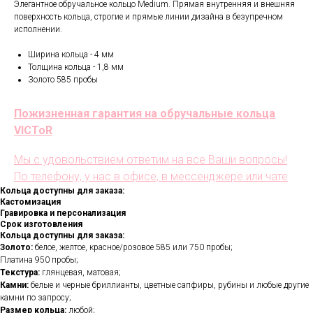
Элегантное обручальное кольцо Medium. Прямая внутренняя и внешняя
поверхность кольца, строгие и прямые линии дизайна в безупречном
исполнении.
Ширина кольца - 4 мм
Толщина кольца - 1,8 мм
Золото 585 пробы
Пожизненная гарантия на обручальные кольца
VICToR
Мы с удовольствием ответим на все Ваши вопросы!
По телефону, у нас в офисе, в мессенджере или чате
Кольца доступны для заказа:
Кастомизация
Гравировка и персонализация
Срок изготовления
Кольца доступны для заказа:
Золото:
белое, желтое, красное/розовое 585 или 750 пробы;
Платина 950 пробы;
Текстура:
глянцевая, матовая;
Камни:
белые и черные бриллианты, цветные сапфиры, рубины и любые другие
камни по запросу;
Размер кольца:
любой;