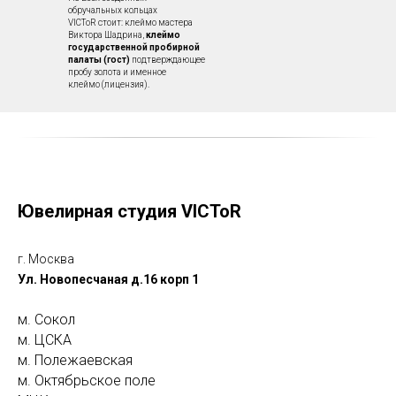
обручальных кольцах
VICToR стоит: клеймо мастера
Виктора Шадрина,
клеймо
государственной пробирной
палаты (гост)
подтверждающее
пробу золота и именное
клеймо (лицензия).
Ювелирная студия VICToR
г. Москва
Ул. Новопесчаная д.16 корп 1
м. Сокол
м. ЦСКА
м. Полежаевская
м. Октябрьское поле