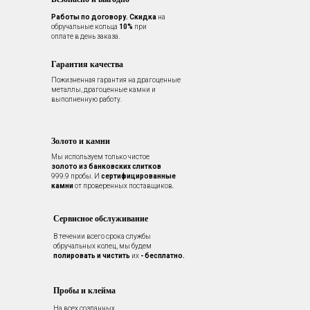
Работы по договору.
Скидка
на
обручальные кольца
10%
при
оплате в день заказа.
Гарантия качества
Пожизненная гарантия на драгоценные
металлы, драгоценные камни и
выполненную работу.
Золото и камни
Мы используем только чистое
золото из банковских слитков
999.9 пробы. И
сертифицированные
камни
от проверенных поставщиков.
Сервисное обслуживание
В течении всего срока службы
обручальных колец, мы будем
полировать и чистить
их
- бесплатно.
Пробы и клейма
На всех созданных