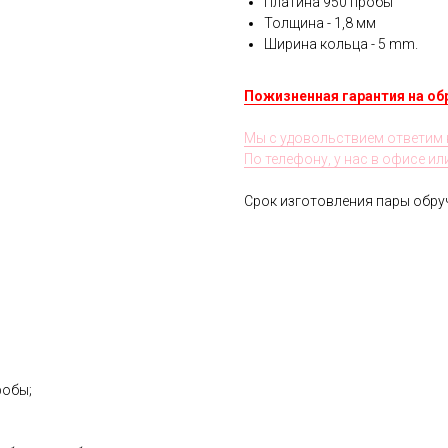
Платина 950 пробы
Толщина - 1,8 мм
Ширина кольца - 5 mm.
Пожизненная гарантия на об
Мы с удовольствием ответим 
По телефону, у нас в офисе и
Срок изготовления пары обруч
робы;