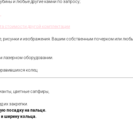
убины и любые другие камни по запросу;
.
та стоимости другой комплектации
ре, рисунки и изображения. Вашим собственным почерком или лю
ом лазерном оборудовании.
нравившихся колец
ианты, цветные сапфиры,
д их закрепки.
ую посадку на пальце.
и ширину кольца.