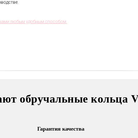
водстве.
В течении всего срока службы
обручальных колец, мы будем
с нами любым удобным способом
полировать и чистить их - бесплатно.
Проверка закрепки камней,
чистка, полировка, изменение
размера, восстановление
покрытия и другие услуги.
Все это всегда доступно для
Вас в VICToR.
ают обручальные кольца 
Гарантия качества