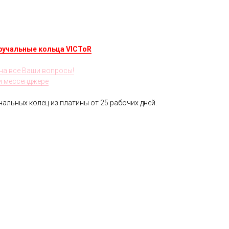
ручальные кольца VICToR
на все Ваши вопросы!
ли мессенджере
альных колец из платины от 25 рабочих дней.