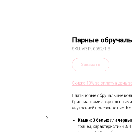
Парные обручаль
SKU:
VR-Pt-0052/1.8
Заказать
Скидка 10% за оплату в день з
Платиновые обручальные кол
бриллиантами закрепленными 
внутренней поверхностью. Ко
Камни:
3
белых
или
черных
граней, характеристики 3/4