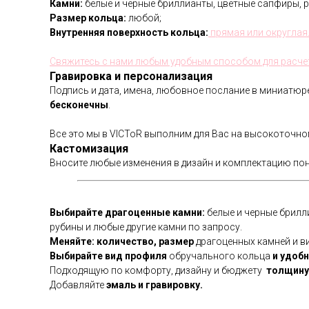
Камни:
белые и черные бриллианты, цветные сапфиры, р
Размер кольца:
любой;
Внутренняя поверхность кольца:
прямая или округлая
Свяжитесь с нами любым удобным способом для расче
Гравировка и персонализация
Подпись и дата, имена, любовное послание в миниатю
бесконечны
.
Все это мы в VICToR выполним для Вас на высокоточн
Кастомизация
Вносите любые изменения в дизайн и комплектацию по
Выбирайте драгоценные камни:
белые и черные брилл
рубины и любые другие камни по запросу.
Меняйте: количество, размер
драгоценных камней и ви
Выбирайте вид профиля
обручального кольца
и удобн
Подходящую по комфорту, дизайну и бюджету
толщину 
Добавляйте
эмаль и гравировку.