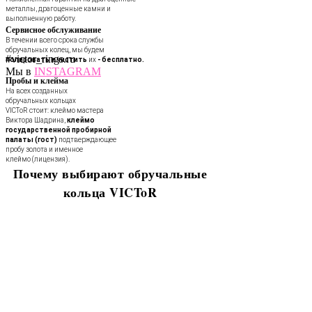
металлы, драгоценные камни и
выполненную работу.
Сервисное обслуживание
В течении всего срока службы
обручальных колец, мы будем
#victor_rings.ru
полировать и чистить
их
- бесплатно.
Мы в
INSTAGRAM
Пробы и клейма
На всех созданных
обручальных кольцах
VICToR стоит: клеймо мастера
Виктора Шадрина,
клеймо
государственной пробирной
палаты (гост)
подтверждающее
пробу золота и именное
клеймо (лицензия).
Почему выбирают обручальные
кольца VICToR
В течении всего срока службы
обручальных колец, мы будем
полировать и чистить их - бесплатно.
Проверка закрепки камней,
чистка, полировка, изменение
размера, восстановление
покрытия и другие услуги.
Все это всегда доступно для
Вас в VICToR.