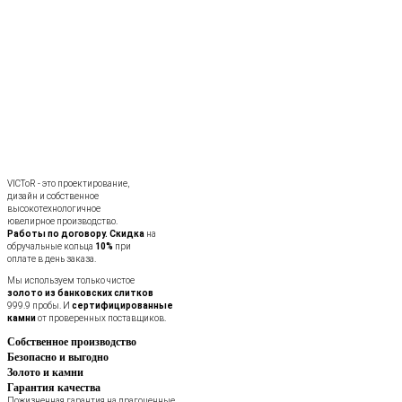
VICToR - это проектирование,
дизайн и собственное
высокотехнологичное
ювелирное производство.
Работы по договору.
Скидка
на
обручальные кольца
10%
при
оплате в день заказа.
Мы используем только чистое
золото из банковских слитков
999.9 пробы. И
сертифицированные
камни
от проверенных поставщиков.
Собственное производство
Безопасно и выгодно
Золото и камни
Гарантия качества
Пожизненная гарантия на драгоценные