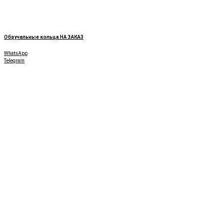
VICToR Gem shop
- драгоценные
и редкие камни
Имиджевые
и корпоративные
подарки
, бизнес сувениры
Обручальные кольца НА ЗАКАЗ
Обручальные кольца
WhatsApp
Telegram