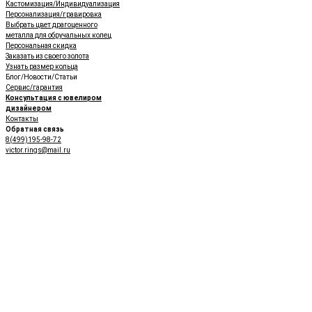
Кастомизация/Индивидуализация
Персонализация/гравировка
Выбрать цвет драгоценного
металла для обручальных колец
Персональная скидка
Заказать из своего золота
Узнать размер кольца
Блог/Новости/Статьи
Сервис/гарантия
Консультация с ювелиром
дизайнером
Контакты
Обратная связь
8(499)195-98-72
victor.rings@mail.ru
Все проекты VICToR
Помолвочные кольца
Эксклюзивные ювелирные
украшения
НА ЗАКАЗ
VICToR Jewelry shop
-
лимитированные серии и
капсульные коллекции
дизайнерских ювелирных
украшений
Реставрация
и сложный ремонт
ювелирных украшений и
фамильных ценностей