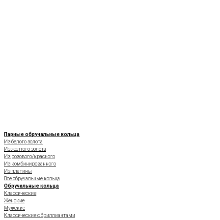
Парные обручальные кольца
Из белого золота
Из желтого золота
Из розового/красного
Из комбинированного
Из платины
Все обручальные кольца
Обручальные кольца
Классические
Женские
Мужские
Классические с бриллиантами