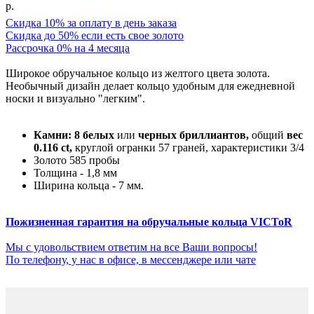
р.
Скидка 10% за оплату в день заказа
Скидка до 50% если есть свое золото
Рассрочка 0% на 4 месяца
Широкое обручальное кольцо из желтого цвета золота.
Необычный дизайн делает кольцо удобным для ежедневной
носки и визуально "легким".
Камни:
8
белых
или
черных бриллиантов,
общий
вес
0.116 ct,
круглой огранки 57 граней, характеристики 3/4
Золото 585 пробы
Толщина - 1,8 мм
Ширина кольца - 7 мм.
Пожизненная гарантия на обручальные кольца VICToR
Мы с удовольствием ответим на все Ваши вопросы!
По телефону, у нас в офисе, в мессенджере или чате