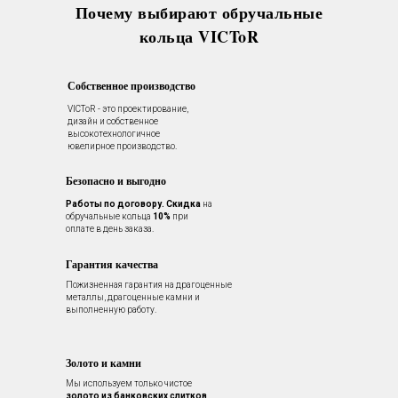
Почему выбирают обручальные
кольца VICToR
Собственное производство
VICToR - это проектирование,
дизайн и собственное
высокотехнологичное
ювелирное производство.
Безопасно и выгодно
Работы по договору.
Скидка
на
обручальные кольца
10%
при
оплате в день заказа.
Гарантия качества
Пожизненная гарантия на драгоценные
металлы, драгоценные камни и
выполненную работу.
Золото и камни
Мы используем только чистое
золото из банковских слитков