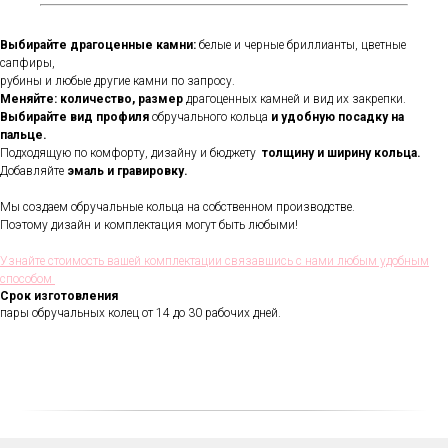
Выбирайте драгоценные камни:
белые и черные бриллианты, цветные
сапфиры,
рубины и любые другие камни по запросу.
Меняйте: количество, размер
драгоценных камней и вид их закрепки.
Выбирайте вид профиля
обручального кольца
и удобную посадку на
пальце.
Подходящую по комфорту, дизайну и бюджету
толщину и ширину кольца.
Добавляйте
эмаль и гравировку.
Мы создаем обручальные кольца на собственном производстве.
Поэтому дизайн и комплектация могут быть любыми!
В течении всего срока службы
обручальных колец, мы будем
Узнайте стоимость вашей комплектации связавшись с нами любым удобным
полировать и чистить их - бесплатно.
способом
Проверка закрепки камней,
Срок изготовления
чистка, полировка, изменение
пары обручальных колец от 14 до 30 рабочих дней.
размера, восстановление
покрытия и другие услуги.
Все это всегда доступно для
Вас в VICToR.