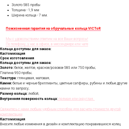
Золото 585 пробы
Толщина - 1,9 мм
Ширина кольца - 7 мм.
Пожизненная гарантия на обручальные кольца VICToR
Мы с удовольствием ответим на все Ваши вопросы!
По телефону, у нас в офисе, в мессенджере или чате
Кольца доступны для заказа:
Кастомизация
Срок изготовления
Кольца доступны для заказа:
Золото:
белое, желтое, красное/розовое 585 или 750 пробы;
Платина 950 пробы;
Текстура:
глянцевая, матовая;
Камни:
белые и черные бриллианты, цветные сапфиры, рубины и любые другие
камни по запросу;
Размер кольца:
любой;
Внутренняя поверхность кольца:
прямая или округлая.
Свяжитесь с нами любым удобным способом для расчета стоимости другой
комплектации
Кастомизация
Вносите любые изменения в дизайн и комплектацию понравившихся колец