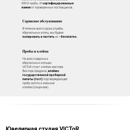
999.9 пробы. И
сертифицированные
камни
от проверенных поставщиков.
Сервисное обслуживание
В течении всего срока службы
обручальных колец, мы будем
полировать и чистить
их
- бесплатно.
Пробы и клейма
На всех созданных
обручальных кольцах
VICToR стоит: клеймо мастера
Виктора Шадрина,
клеймо
государственной пробирной
палаты (гост)
подтверждающее
пробу золота и именное
клеймо (лицензия).
Ювелирная студия VICToR