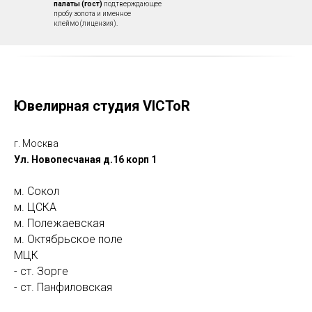
палаты (гост)
подтверждающее
пробу золота и именное
клеймо (лицензия).
Ювелирная студия VICToR
г. Москва
Ул. Новопесчаная д.16 корп 1
м. Сокол
м. ЦСКА
м. Полежаевская
м. Октябрьское поле
МЦК
- ст. Зорге
- ст. Панфиловская