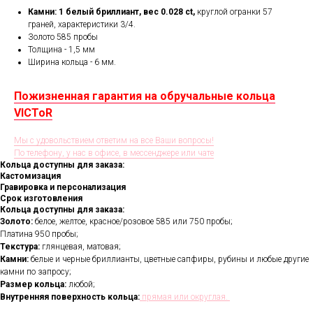
Камни:
1
белый бриллиант,
вес 0.028 ct,
круглой огранки 57
граней, характеристики 3/4.
Золото 585 пробы
Толщина - 1,5 мм
Ширина кольца - 6 мм.
Пожизненная гарантия на обручальные кольца
VICToR
Мы с удовольствием ответим на все Ваши вопросы!
По телефону, у нас в офисе, в мессенджере или чате
Кольца доступны для заказа:
Кастомизация
Гравировка и персонализация
Срок изготовления
Кольца доступны для заказа:
Золото:
белое, желтое, красное/розовое 585 или 750 пробы;
Платина 950 пробы;
Текстура:
глянцевая, матовая;
Камни:
белые и черные бриллианты, цветные сапфиры, рубины и любые другие
камни по запросу;
Размер кольца:
любой;
Внутренняя поверхность кольца:
прямая или округлая.