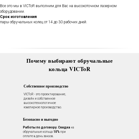
полировать и чистить их - бесплатно.
Все это мы в VICToR выполним для Вас на высокоточном лазерном
Проверка закрепки камней,
чистка, полировка, изменение
оборудовании.
размера, восстановление
Срок изготовления
покрытия и другие услуги.
пары обручальных колец от 14 до 30 рабочих дней.
Все это всегда доступно для
Вас в VICToR.
Почему выбирают обручальные
кольца VICToR
Собственное производство
VICToR - это проектирование,
дизайн и собственное
высокотехнологичное
ювелирное производство.
Безопасно и выгодно
Работы по договору.
Скидка
на
обручальные кольца
10%
при
оплате в день заказа.