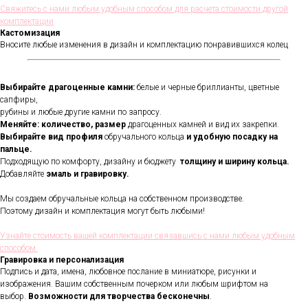
Свяжитесь с нами любым удобным способом для расчета стоимости другой
комплектации
Кастомизация
Вносите любые изменения в дизайн и комплектацию понравившихся колец
Выбирайте драгоценные камни:
белые и черные бриллианты, цветные
сапфиры,
рубины и любые другие камни по запросу.
Меняйте: количество, размер
драгоценных камней и вид их закрепки.
Выбирайте вид профиля
обручального кольца
и удобную посадку на
пальце.
Подходящую по комфорту, дизайну и бюджету
толщину и ширину кольца.
Добавляйте
эмаль и гравировку.
Мы создаем обручальные кольца на собственном производстве.
Поэтому дизайн и комплектация могут быть любыми!
Узнайте стоимость вашей комплектации связавшись с нами любым удобным
способом
Гравировка и персонализация
Подпись и дата, имена, любовное послание в миниатюре, рисунки и
изображения. Вашим собственным почерком или любым шрифтом на
В течении всего срока службы
выбор.
Возможности для творчества бесконечны
.
обручальных колец, мы будем