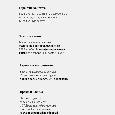
Гарантия качества
Пожизненная гарантия на драгоценные
металлы, драгоценные камни и
выполненную работу.
Золото и камни
Мы используем только чистое
золото из банковских слитков
999.9 пробы. И
сертифицированные
камни
от проверенных поставщиков.
Сервисное обслуживание
В течении всего срока службы
обручальных колец, мы будем
полировать и чистить
их
- бесплатно.
Пробы и клейма
На всех созданных
обручальных кольцах
VICToR стоит: клеймо мастера
Виктора Шадрина,
клеймо
государственной пробирной