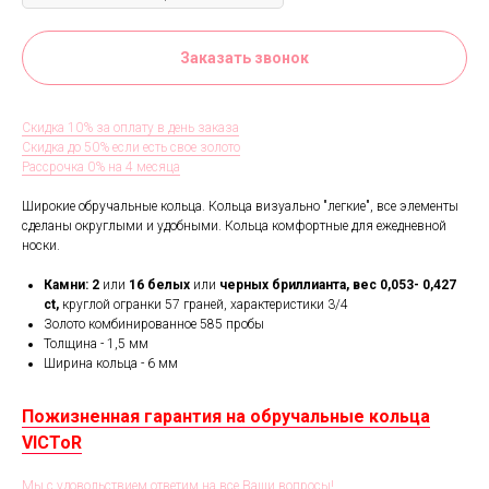
Заказать звонок
Скидка 10% за оплату в день заказа
Скидка до 50% если есть свое золото
Рассрочка 0% на 4 месяца
Широкие обручальные кольца. Кольца визуально "легкие", все элементы
сделаны округлыми и удобными. Кольца комфортные для ежедневной
носки.
Камни: 2
или
16 белых
или
черных бриллианта,
вес 0,053- 0,427
ct,
круглой огранки 57 граней, характеристики 3/4
Золото комбинированное 585 пробы
Толщина - 1,5 мм
Ширина кольца -
6 мм
Пожизненная гарантия на обручальные кольца
VICToR
Мы с удовольствием ответим на все Ваши вопросы!