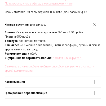
По телефону, у нас в офисе, в мессенджере или чате
Срок изготовления пары обручальных колец от 5 рабочих дней.
Кольца доступны для заказа:
Золото:
белое, желтое, красное/розовое 585 или 750 пробы;
Платина 950 пробы;
Текстура:
глянцевая, матовая;
Камни:
белые и черные бриллианты, цветные сапфиры, рубины и любые
другие камни по запросу;
Размер кольца:
любой;
Внутренняя поверхность кольца:
прямая или округлая.
Свяжитесь с нами любым удобным способом для расчета стоимости
другой комплектации
В течении всего срока службы
Кастомизация
обручальных колец, мы будем
полировать и чистить их - бесплатно.
Проверка закрепки камней,
Гравировка и персонализация
чистка, полировка, изменение
размера, восстановление
покрытия и другие услуги.
Все это всегда доступно для