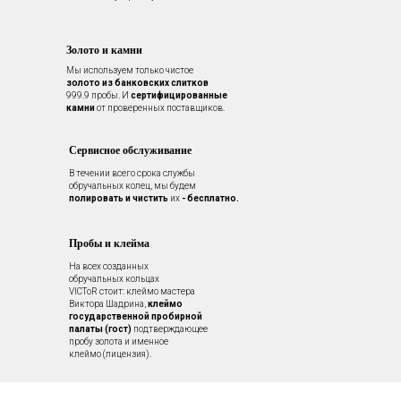
Золото и камни
Мы используем только чистое
золото из банковских слитков
999.9 пробы. И
сертифицированные
камни
от проверенных поставщиков.
Сервисное обслуживание
В течении всего срока службы
обручальных колец, мы будем
полировать и чистить
их
- бесплатно.
Пробы и клейма
На всех созданных
обручальных кольцах
VICToR стоит: клеймо мастера
Виктора Шадрина,
клеймо
государственной пробирной
палаты (гост)
подтверждающее
пробу золота и именное
клеймо (лицензия).