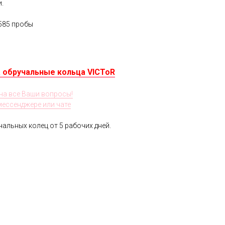
.
585 пробы
 обручальные кольца VICToR
на все Ваши вопросы!
 мессенджере или чате
альных колец от 5 рабочих дней.