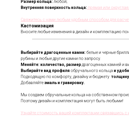
Размер кольца:
любой;
Внутренняя поверхность кольца:
прямая или округлая
Свяжитесь с нами любым удобным способом для расче
Кастомизация
Вносите любые изменения в дизайн и комплектацию по
Выбирайте драгоценные камни:
белые и черные брилл
рубины и любые другие камни по запросу.
Меняйте: количество, размер
драгоценных камней и ви
Выбирайте вид профиля
обручального кольца
и удобн
Подходящую по комфорту, дизайну и бюджету
толщину 
Добавляйте
эмаль и гравировку.
Мы создаем обручальные кольца на собственном произ
Поэтому дизайн и комплектация могут быть любыми!
Узнайте стоимость вашей комплектации связавшись 