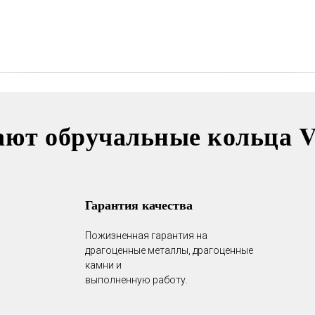
размера, восстановление
покрытия и другие услуги.
Все это всегда доступно для
Вас в VICToR.
ают обручальные кольца 
Гарантия качества
Пожизненная гарантия на
драгоценные металлы, драгоценные
камни и
выполненную работу.