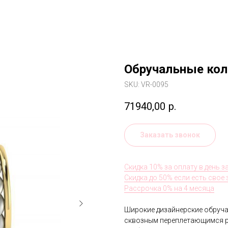
Обручальные ко
SKU:
VR-0095
71940,00
р.
Заказать звонок
Скидка 10% за оплату в день з
Скидка до 50% если есть свое
Рассрочка 0% на 4 месяца
Широкие дизайнерские обруча
сквозным переплетающимся р