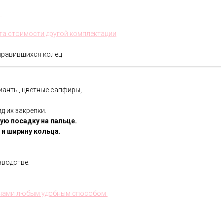
.
та стоимости другой комплектации
нравившихся колец
ианты, цветные сапфиры,
д их закрепки.
ую посадку на пальце.
и ширину кольца.
водстве.
В течении всего срока службы
обручальных колец, мы будем
с нами любым удобным способом
полировать и чистить их - бесплатно.
Проверка закрепки камней,
чистка, полировка, изменение