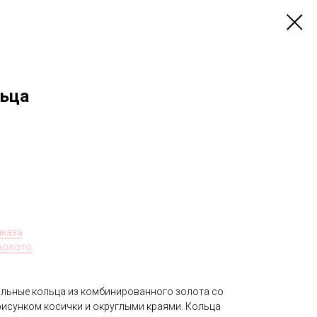
льца
аказа
 золото
льные кольца из комбинированного золота со
исунком косички и округлыми краями. Кольца