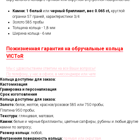
Камни:
1
белый
или
черный бриллиант,
вес 0.065 ct,
круглой
огранки 57 граней, характеристики 3/4
Золото 585 пробы
Толщина кольца - 1,8 мм
Ширина кольца - 6 мм
Пожизненная гарантия на обручальные кольца
VICToR
Мы с удовольствием ответим на все Ваши вопросы!
По телефону, у нас в офисе, в мессенджере или чате
Кольца доступны для заказа:
Кастомизация
Гравировка и персонализация
Срок изготовления
Кольца доступны для заказа:
Золото:
белое, желтое, красное/розовое 585 или 750 пробы;
Платина 950 пробы;
Текстура:
глянцевая, матовая;
Камни:
белые и черные бриллианты, цветные сапфиры, рубины и любые другие
камни по запросу;
Размер кольца:
любой;
Внутренняя поверхность кольца:
прямая или округлая.