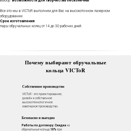
выбор.
Возможности для творчества бесконечны
.
обручальных колец, мы будем
полировать и чистить их - бесплатно.
Все это мы в VICToR выполним для Вас на высокоточном лазерном
Проверка закрепки камней,
чистка, полировка, изменение
оборудовании.
размера, восстановление
Срок изготовления
покрытия и другие услуги.
пары обручальных колец от 14 до 30 рабочих дней.
Все это всегда доступно для
Вас в VICToR.
Почему выбирают обручальные
кольца VICToR
Собственное производство
VICToR - это проектирование,
дизайн и собственное
высокотехнологичное
ювелирное производство.
Безопасно и выгодно
Работы по договору.
Скидка
на
обручальные кольца
10%
при