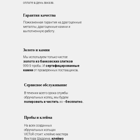
оплате в день заказа.
Гарантия качества
Пожизненная гарантия на драгоценные
металлы, драгоценные камни и
выполненную работу.
Золото и камни
Мы используем только чистое
золото из банковских слитков
999.9 пробы. И
сертифицированные
камни
от проверенных поставщиков.
Сервисное обслуживание
В течении всего срока службы
обручальных колец, мы будем
полировать и чистить
их
- бесплатно.
Пробы и клейма
На всех созданных
обручальных кольцах
VICToR стоит: клеймо мастера
Виктора Шадрина,
клеймо