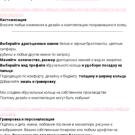
Свяжитесь с нами любым удобным способом для расчета стоимости другой
комплектации
Кастомизация
Вносите любые изменения в дизайн и комплектацию понравившихся колец
Выбирайте драгоценные камни:
белые и черные бриллианты, цветные
сапфиры,
рубины и любые другие камни по запросу.
Меняйте: количество, размер
драгоценных камней и вид их закрепки.
Выбирайте вид профиля
обручального кольца
и удобную посадку на
пальце.
Подходящую по комфорту, дизайну и бюджету
толщину и ширину кольца.
Добавляйте
эмаль и гравировку.
Мы создаем обручальные кольца на собственном производстве.
Поэтому дизайн и комплектация могут быть любыми!
Узнайте стоимость вашей комплектации связавшись с нами любым удобным
способом
Гравировка и персонализация
Подпись и дата, имена, любовное послание в миниатюре, рисунки и
изображения. Вашим собственным почерком или любым шрифтом на
В течении всего срока службы