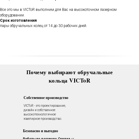
В течении всего срока службы
обручальных колец, мы будем
Все это мы в VICToR выполним для Вас на высокоточном лазерном
полировать и чистить их - бесплатно.
оборудовании.
Проверка закрепки камней,
Срок изготовления
чистка, полировка, изменение
пары обручальных колец от 14 до 30 рабочих дней.
размера, восстановление
покрытия и другие услуги.
Все это всегда доступно для
Вас в VICToR.
Почему выбирают обручальные
кольца VICToR
Собственное производство
VICToR - это проектирование,
дизайн и собственное
высокотехнологичное
ювелирное производство.
Безопасно и выгодно
Работы по договору.
Скидка
на