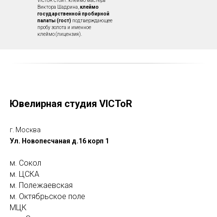
VICToR стоит: клеймо мастера
Виктора Шадрина,
клеймо
государственной пробирной
палаты (гост)
подтверждающее
пробу золота и именное
клеймо (лицензия).
Ювелирная студия VICToR
г. Москва
Ул. Новопесчаная д.16 корп 1
м. Сокол
м. ЦСКА
м. Полежаевская
м. Октябрьское поле
МЦК