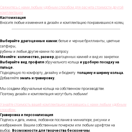
Свяжитесь с нами любым удобным способом для расчета стоимости другой
комплектации
Кастомизация
Вносите любые изменения в дизайн и комплектацию понравившихся колец
Выбирайте драгоценные камни:
белые и черные бриллианты, цветные
сапфиры,
рубины и любые другие камни по запросу.
Меняйте: количество, размер
драгоценных камней и вид их закрепки.
Выбирайте вид профиля
обручального кольца
и удобную посадку на
пальце.
Подходящую по комфорту, дизайну и бюджету
толщину и ширину кольца.
Добавляйте
эмаль и гравировку.
Мы создаем обручальные кольца на собственном производстве.
Поэтому дизайн и комплектация могут быть любыми!
Узнайте стоимость вашей комплектации связавшись с нами любым удобным
способом
Гравировка и персонализация
Подпись и дата, имена, любовное послание в миниатюре, рисунки и
изображения. Вашим собственным почерком или любым шрифтом на
выбор.
Возможности для творчества бесконечны
.