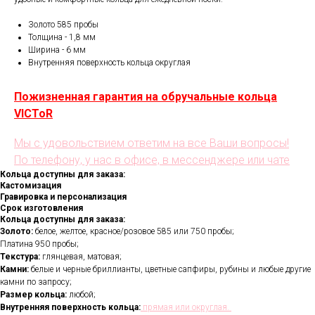
Золото 585 пробы
Толщина - 1,8 мм
Ширина - 6 мм
Внутренняя поверхность кольца округлая
Пожизненная гарантия на обручальные кольца
VICToR
Мы с удовольствием ответим на все Ваши вопросы!
По телефону, у нас в офисе, в мессенджере или чате
Кольца доступны для заказа:
Кастомизация
Гравировка и персонализация
Срок изготовления
Кольца доступны для заказа:
Золото:
белое, желтое, красное/розовое 585 или 750 пробы;
Платина 950 пробы;
Текстура:
глянцевая, матовая;
Камни:
белые и черные бриллианты, цветные сапфиры, рубины и любые другие
камни по запросу;
Размер кольца:
любой;
Внутренняя поверхность кольца:
прямая или округлая.