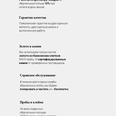
обручальные кольца
10%
при
оплате в день заказа.
Гарантия качества
Пожизненная гарантия на драгоценные
металлы, драгоценные камни и
выполненную работу.
Золото и камни
Мы используем только чистое
золото из банковских слитков
999.9 пробы. И
сертифицированные
камни
от проверенных поставщиков.
Сервисное обслуживание
В течении всего срока службы
обручальных колец, мы будем
полировать и чистить
их
- бесплатно.
Пробы и клейма
На всех созданных
обручальных кольцах