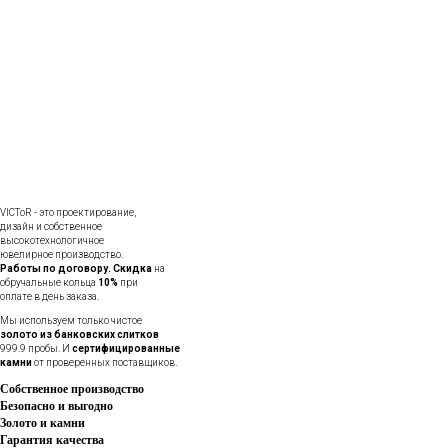
VICToR - это проектирование,
дизайн и собственное
высокотехнологичное
ювелирное производство.
Работы по договору.
Скидка
на
обручальные кольца
10%
при
оплате в день заказа.
Мы используем только чистое
золото из банковских слитков
999.9 пробы. И
сертифицированные
камни
от проверенных поставщиков.
Собственное производство
Безопасно и выгодно
Золото и камни
Гарантия качества