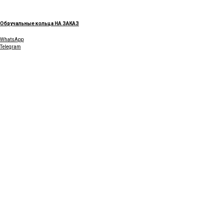
Имиджевые
и корпоративные
подарки
, бизнес сувениры
Обручальные кольца НА ЗАКАЗ
Обручальные кольца
WhatsApp
Telegram