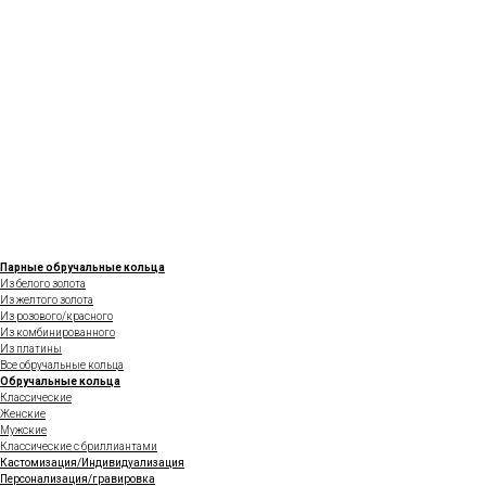
Парные обручальные кольца
Из белого золота
Из желтого золота
Из розового/красного
Из комбинированного
Из платины
Все обручальные кольца
Обручальные кольца
Классические
Женские
Мужские
Классические с бриллиантами
Кастомизация/Индивидуализация
Персонализация/гравировка