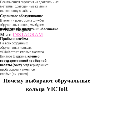
Пожизненная гарантия на драгоценные
металлы, драгоценные камни и
выполненную работу.
Сервисное обслуживание
В течении всего срока службы
обручальных колец, мы будем
#victor_rings.ru
полировать и чистить
их
- бесплатно.
Мы в
INSTAGRAM
Пробы и клейма
На всех созданных
обручальных кольцах
VICToR стоит: клеймо мастера
Виктора Шадрина,
клеймо
государственной пробирной
палаты (гост)
подтверждающее
пробу золота и именное
клеймо (лицензия).
Почему выбирают обручальные
кольца VICToR
В течении всего срока службы
обручальных колец, мы будем
полировать и чистить их - бесплатно.
Проверка закрепки камней,
чистка, полировка, изменение
размера, восстановление
покрытия и другие услуги.
Все это всегда доступно для
Вас в VICToR.