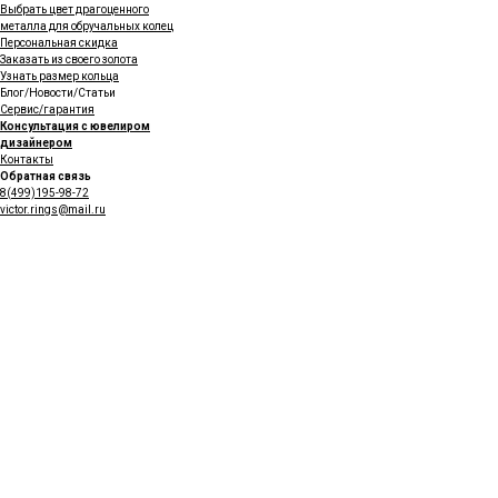
Выбрать цвет драгоценного
металла для обручальных колец
Персональная скидка
Заказать из своего золота
Узнать размер кольца
Блог/Новости/Статьи
Сервис/гарантия
Консультация с ювелиром
дизайнером
Контакты
Обратная связь
8(499)195-98-72
victor.rings@mail.ru
Все проекты VICToR
Помолвочные кольца
Эксклюзивные ювелирные
украшения
НА ЗАКАЗ
VICToR Jewelry shop
-
лимитированные серии и
капсульные коллекции
дизайнерских ювелирных
украшений
Реставрация
и сложный ремонт
ювелирных украшений и
фамильных ценностей
VICToR Gem shop
- драгоценные
и редкие камни