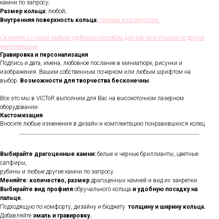
камни по запросу;
Размер кольца:
любой;
Внутренняя поверхность кольца:
прямая или округлая.
Свяжитесь с нами любым удобным способом для расчета стоимости другой
комплектации
Гравировка и персонализация
Подпись и дата, имена, любовное послание в миниатюре, рисунки и
изображения. Вашим собственным почерком или любым шрифтом на
выбор.
Возможности для творчества бесконечны
.
Все это мы в VICToR выполним для Вас на высокоточном лазерном
оборудовании.
Кастомизация
Вносите любые изменения в дизайн и комплектацию понравившихся колец
Выбирайте драгоценные камни:
белые и черные бриллианты, цветные
сапфиры,
рубины и любые другие камни по запросу.
Меняйте: количество, размер
драгоценных камней и вид их закрепки.
Выбирайте вид профиля
обручального кольца
и удобную посадку на
пальце.
Подходящую по комфорту, дизайну и бюджету
толщину и ширину кольца.
Добавляйте
эмаль и гравировку.