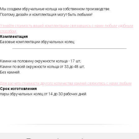
Мы создаем обручальные кольца на собственном производстве.
Поэтому дизайн и комплектация могут быть любыми!
Узнайте стоимость вашей комплектации связавшись с нами любым удобным
способом
Комплектация
Базовые комплектации обручальных колец:
Камни на половину окружности кольца - 17 шт;
Камни по всей окружности кольца от 33 до 48 шт;
Без камней.
В течении всего срока службы
обручальных колец, мы будем
полировать и чистить их - бесплатно.
Для расчета стоимости другого количества камней свяжитесь с нами любым
Проверка закрепки камней,
Срок изготовления
чистка, полировка, изменение
пары обручальных колец от 14 до 30 рабочих дней.
размера, восстановление
покрытия и другие услуги.
Все это всегда доступно для
Вас в VICToR.