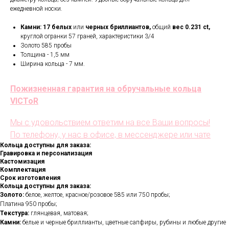
ежедневной носки.
Камни:
17
белых
или
черных бриллиантов,
общий
вес 0.231 ct,
круглой огранки 57 граней, характеристики 3/4
Золото 585 пробы
Толщина - 1,5 мм
Ширина кольца - 7 мм.
Пожизненная гарантия на обручальные кольца
VICToR
Мы с удовольствием ответим на все Ваши вопросы!
По телефону, у нас в офисе, в мессенджере или чате
Кольца доступны для заказа:
Гравировка и персонализация
Кастомизация
Комплектация
Срок изготовления
Кольца доступны для заказа:
Золото:
белое, желтое, красное/розовое 585 или 750 пробы;
Платина 950 пробы;
Текстура:
глянцевая, матовая;
Камни:
белые и черные бриллианты, цветные сапфиры, рубины и любые другие