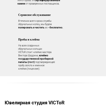
999.9 пробы. И
сертифицированные
камни
от проверенных поставщиков.
Сервисное обслуживание
В течении всего срока службы
обручальных колец, мы будем
полировать и чистить
их
- бесплатно.
Пробы и клейма
На всех созданных
обручальных кольцах
VICToR стоит: клеймо мастера
Виктора Шадрина,
клеймо
государственной пробирной
палаты (гост)
подтверждающее
пробу золота и именное
клеймо (лицензия).
Ювелирная студия VICToR