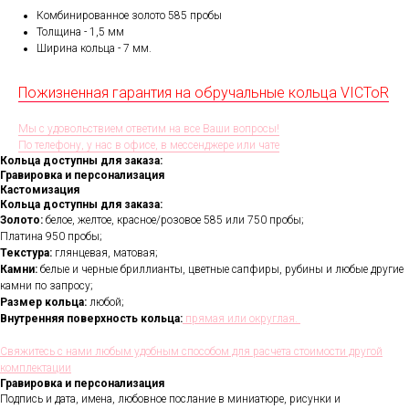
Комбинированное золото 585 пробы
Толщина - 1,5 мм
Ширина кольца - 7 мм.
Пожизненная гарантия на обручальные кольца VICToR
Мы с удовольствием ответим на все Ваши вопросы!
По телефону, у нас в офисе, в мессенджере или чате
Кольца доступны для заказа:
Гравировка и персонализация
Кастомизация
Кольца доступны для заказа:
Золото:
белое, желтое, красное/розовое 585 или 750 пробы;
Платина 950 пробы;
Текстура:
глянцевая, матовая;
Камни:
белые и черные бриллианты, цветные сапфиры, рубины и любые другие
камни по запросу;
Размер кольца:
любой;
Внутренняя поверхность кольца:
прямая или округлая.
Свяжитесь с нами любым удобным способом для расчета стоимости другой
комплектации
Гравировка и персонализация
Подпись и дата, имена, любовное послание в миниатюре, рисунки и