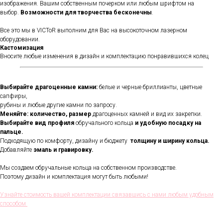
изображения. Вашим собственным почерком или любым шрифтом на
выбор.
Возможности для творчества бесконечны
.
Все это мы в VICToR выполним для Вас на высокоточном лазерном
оборудовании.
Кастомизация
Вносите любые изменения в дизайн и комплектацию понравившихся колец
Выбирайте драгоценные камни:
белые и черные бриллианты, цветные
сапфиры,
рубины и любые другие камни по запросу.
Меняйте: количество, размер
драгоценных камней и вид их закрепки.
Выбирайте вид профиля
обручального кольца
и удобную посадку на
пальце.
Подходящую по комфорту, дизайну и бюджету
толщину и ширину кольца.
Добавляйте
эмаль и гравировку.
Мы создаем обручальные кольца на собственном производстве.
В течении всего срока службы
Поэтому дизайн и комплектация могут быть любыми!
обручальных колец, мы будем
полировать и чистить их - бесплатно.
Проверка закрепки камней,
Узнайте стоимость вашей комплектации связавшись с нами любым удобным
чистка, полировка, изменение
способом
размера, восстановление
покрытия и другие услуги.
Все это всегда доступно для