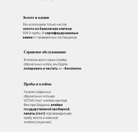
Золото и камни
Мы используем только чистое
золото из банковских слитков
999.9 пробы. И
сертифицированные
камни
от проверенных поставщиков.
Сервисное обслуживание
В течении всего срока службы
обручальных колец, мы будем
полировать и чистить
их
- бесплатно.
Пробы и клейма
На всех созданных
обручальных кольцах
VICToR стоит: клеймо мастера
Виктора Шадрина,
клеймо
государственной пробирной
палаты (гост)
подтверждающее
пробу золота и именное
клеймо (лицензия).