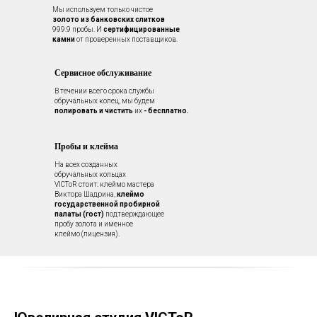
Мы используем только чистое
золото из банковских слитков
999.9 пробы. И
сертифицированные
камни
от проверенных поставщиков.
Сервисное обслуживание
В течении всего срока службы
обручальных колец, мы будем
полировать и чистить
их
- бесплатно.
Пробы и клейма
На всех созданных
обручальных кольцах
VICToR стоит: клеймо мастера
Виктора Шадрина,
клеймо
государственной пробирной
палаты (гост)
подтверждающее
пробу золота и именное
клеймо (лицензия).