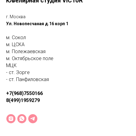
Ювелирная студия VICToR
г. Москва
Ул. Новопесчаная д.16 корп 1
м. Сокол
м. ЦСКА
м. Полежаевская
м. Октябрьское поле
МЦК
- ст. Зорге
- ст. Панфиловская
+7(968)7550166
8(499)1959279