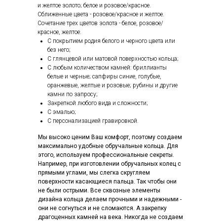
и желтое золото; белое и розовое/красное.
Сближенные цвета - розовое/красное и желтое.
Сочетание трех цветов золота - белое, розовое/
красное, желтое.
С покрытием родия белого и черного цвета или
без него;
С глянцевой или матовой поверхностью кольца;
С любым количеством камней: бриллианты
белые и черные; сапфиры синие, голубые,
оранжевые, желтые и розовые; рубины и другие
камни по запросу;
Закрепкой любого вида и сложности;
С эмалью;
С персонализацией гравировкой.
Мы высоко ценим Ваш комфорт, поэтому создаем
максимально удобные обручальные кольца. Для
этого, используем профессиональные секреты.
Например, при изготовлении обручальных колец с
прямыми углами, мы слегка скругляем
поверхности касающиеся пальца. Так чтобы они
не были острыми. Все сквозные элементы
дизайна кольца делаем прочными и надежными -
они не согнуться и не сломаются. А закрепку
драгоценных камней на века. Никогда не создаем